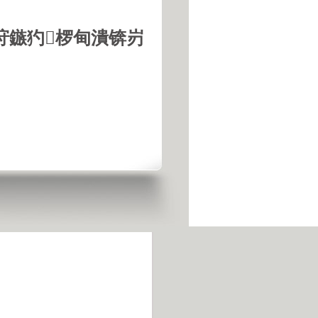
垨鏃犳椤甸潰锛岃