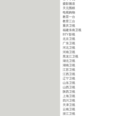
摄影频道
天元围棋
电视购物
教育一台
教育三台
重庆卫视
福建东南卫视
BTV影视
北京卫视
广东卫视
河北卫视
河南卫视
黑龙江卫视
湖北卫视
湖南卫视
江苏卫视
江西卫视
辽宁卫视
山东卫视
山西卫视
陕西卫视
上海卫视
四川卫视
天津卫视
云南卫视
浙江卫视