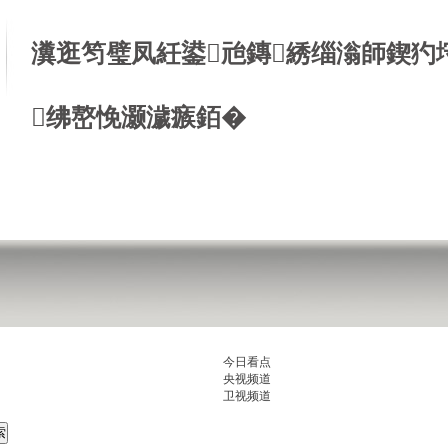
瀵逛笉璧凤紝鍙兘鏄綉缁滃師鍥犳
绋嶅悗灏濊瘯銆�
今日看点
央视频道
卫视频道