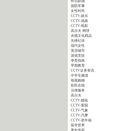
怀旧剧场
国防军事
女性时尚
CCTV-娱乐
CCTV-戏曲
CCTV-电影
高尔夫·网球
央视文化精品
先锋纪录
现代女性
英语辅导
游戏竞技
孕育指南
早期教育
CCTV证券资讯
中学生频道
电视购物
彩民在线
法律服务
高尔夫
CCTV-靓妆
CCTV-梨园
CCTV-气象
CCTV-汽摩
CCTV-老年福
留学世界
青年学苑