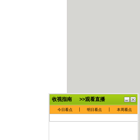
鏈
鍏
€灏
抽
忓
棴
寲