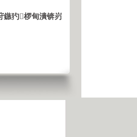
垨鏃犳椤甸潰锛岃