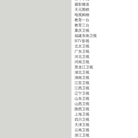
摄影频道
天元围棋
电视购物
教育一台
教育三台
重庆卫视
福建东南卫视
BTV影视
北京卫视
广东卫视
河北卫视
河南卫视
黑龙江卫视
湖北卫视
湖南卫视
江苏卫视
江西卫视
辽宁卫视
山东卫视
山西卫视
陕西卫视
上海卫视
四川卫视
天津卫视
云南卫视
浙江卫视