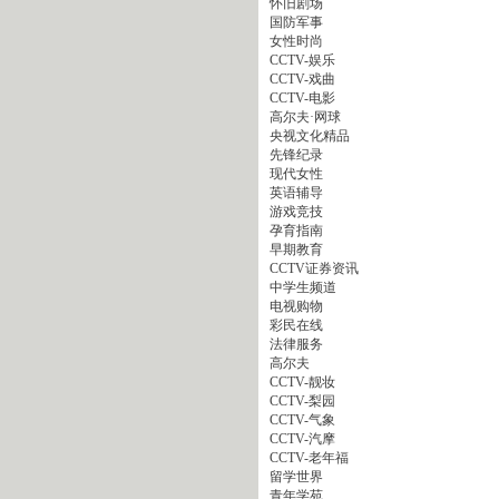
怀旧剧场
国防军事
女性时尚
CCTV-娱乐
CCTV-戏曲
CCTV-电影
高尔夫·网球
央视文化精品
先锋纪录
现代女性
英语辅导
游戏竞技
孕育指南
早期教育
CCTV证券资讯
中学生频道
电视购物
彩民在线
法律服务
高尔夫
CCTV-靓妆
CCTV-梨园
CCTV-气象
CCTV-汽摩
CCTV-老年福
留学世界
青年学苑