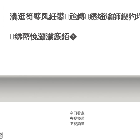
瀵逛笉璧凤紝鍙兘鏄綉缁滃師鍥犳
绋嶅悗灏濊瘯銆�
今日看点
央视频道
卫视频道