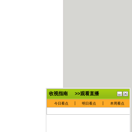
鏈
鍏
€灏
抽
忓
棴
寲