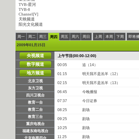
TVB-星河
TVB-8
Channel[V]
天映频道
阳光文化频道
周一
周二
周三
周五
周六
周日
上周
本周
下周
即将
周四
2009年01月15日
央视频道
上午节目(00:00-12:00)
数字频道
00:05
追（14）
地方频道
01:15
明天我不是羔羊（12）
北京卫视
02:15
明天我不是羔羊（13）
东方卫视
06:45
今晚播报
四川卫视台
07:37
今日证券
教育一台
教育二台
08:25
剧场
教育三台
09:25
剧场
重庆电视台
10:25
剧场
福建东南电视台
11:25
剧场
北京电视四台