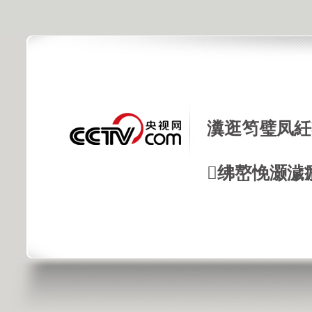
瀵逛笉璧凤紝
绋嶅悗灏濊