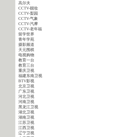
高尔夫
CCTV-靓妆
CCTV-梨园
CCTV-气象
CCTV-汽摩
CCTV-老年福
留学世界
青年学苑
摄影频道
天元围棋
电视购物
教育一台
教育三台
重庆卫视
福建东南卫视
BTV影视
北京卫视
广东卫视
河北卫视
河南卫视
黑龙江卫视
湖北卫视
湖南卫视
江苏卫视
江西卫视
辽宁卫视