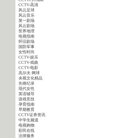
CCTVPусский
CCTV-高清
风云足球
风云音乐
第一剧场
风云剧场
世界地理
电视指南
怀旧剧场
国防军事
女性时尚
CCTV-娱乐
CCTV-戏曲
CCTV-电影
高尔夫·网球
央视文化精品
先锋纪录
现代女性
英语辅导
游戏竞技
孕育指南
早期教育
CCTV证券资讯
中学生频道
电视购物
彩民在线
法律服务