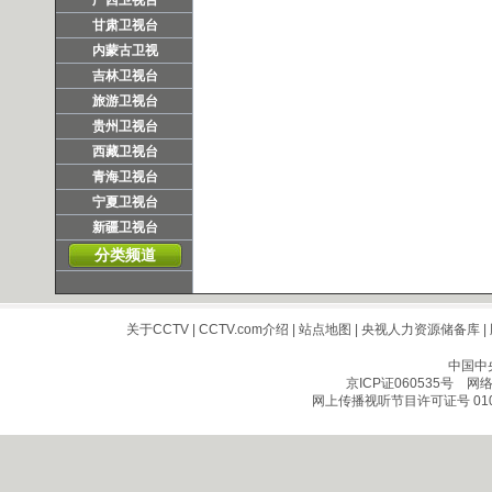
广西卫视台
甘肃卫视台
内蒙古卫视
吉林卫视台
旅游卫视台
贵州卫视台
西藏卫视台
青海卫视台
宁夏卫视台
新疆卫视台
分类频道
关于CCTV
|
CCTV.com介绍
|
站点地图
|
央视人力资源储备库
|
中国中
京ICP证060535号
网络文
网上传播视听节目许可证号 010