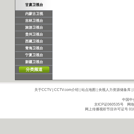
甘肃卫视台
内蒙古卫视
吉林卫视台
旅游卫视台
贵州卫视台
西藏卫视台
青海卫视台
宁夏卫视台
新疆卫视台
分类频道
关于CCTV
|
CCTV.com介绍
|
站点地图
|
央视人力资源储备库
|
中国中
京ICP证060535号
网络文
网上传播视听节目许可证号 010