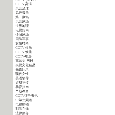
CCTVPусский
CCTV-高清
风云足球
风云音乐
第一剧场
风云剧场
世界地理
电视指南
怀旧剧场
国防军事
女性时尚
CCTV-娱乐
CCTV-戏曲
CCTV-电影
高尔夫·网球
央视文化精品
先锋纪录
现代女性
英语辅导
游戏竞技
孕育指南
早期教育
CCTV证券资讯
中学生频道
电视购物
彩民在线
法律服务