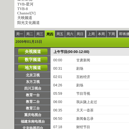
TVB-星河
TVB-8
Channel[V]
天映频道
阳光文化频道
周一
周二
周三
周五
周六
周日
上周
本周
下周
即将
周四
2009年01月15日
央视频道
上午节目(00:00-12:00)
数字频道
00:00
甘肃新闻
地方频道
00:31
剧场
北京卫视
02:01
百姓经济
东方卫视
04:26
剧场
四川卫视台
05:59
节目导视
教育一台
教育二台
06:00
我从陇上走过
教育三台
06:35
天天一壶茶
重庆电视台
06:50
新闻备忘录
福建东南电视台
07:18
财经节目
北京电视四台