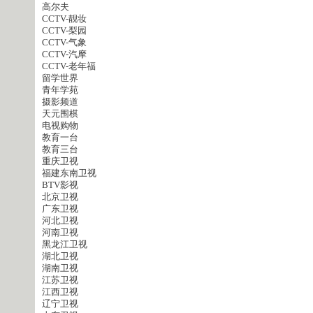
高尔夫
CCTV-靓妆
CCTV-梨园
CCTV-气象
CCTV-汽摩
CCTV-老年福
留学世界
青年学苑
摄影频道
天元围棋
电视购物
教育一台
教育三台
重庆卫视
福建东南卫视
BTV影视
北京卫视
广东卫视
河北卫视
河南卫视
黑龙江卫视
湖北卫视
湖南卫视
江苏卫视
江西卫视
辽宁卫视