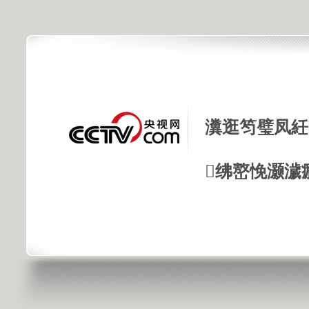
瀵逛笉璧凤紝
绋嶅悗灏濊