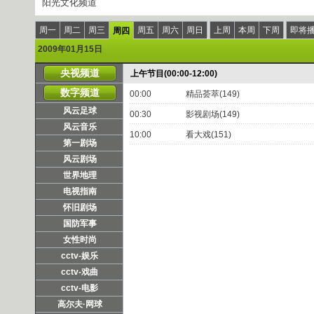
阳光文化频道
周一
周二
周三
周五
周六
周日
上周
本周
下周
即将
周四
2009年01月15日
央视频道
上午节目(00:00-12:00)
数字频道
00:00
精品荟萃(149)
风云足球
00:30
影视剧场(149)
风云音乐
10:00
看大戏(151)
第一剧场
风云剧场
世界地理
电视指南
怀旧剧场
国防军事
女性时尚
cctv-娱乐
cctv-戏曲
cctv-电影
高尔夫·网球