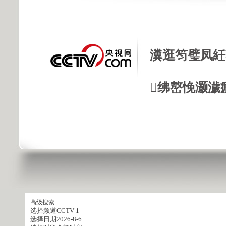
瀵逛笉璧凤紝
绋嶅悗灏濊
高级搜索
选择频道
CCTV-1
选择日期
2026-8-6