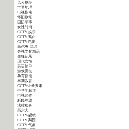
风云剧场
世界地理
电视指南
怀旧剧场
国防军事
女性时尚
CCTV-娱乐
CCTV-戏曲
CCTV-电影
高尔夫·网球
央视文化精品
先锋纪录
现代女性
英语辅导
游戏竞技
孕育指南
早期教育
CCTV证券资讯
中学生频道
电视购物
彩民在线
法律服务
高尔夫
CCTV-靓妆
CCTV-梨园
CCTV-气象