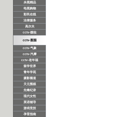
央视精品
电视购物
彩民在线
法律服务
高尔夫
cctv-靓妆
cctv-梨园
cctv-气象
cctv-汽摩
cctv-老年福
留学世界
青年学苑
摄影频道
天元围棋
先锋纪录
现代女性
英语辅导
游戏竞技
孕育指南