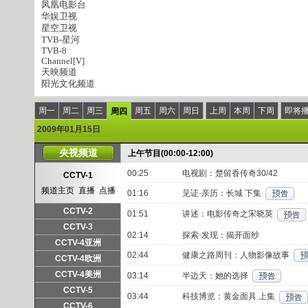
凤凰电影台
华娱卫视
星空卫视
TVB-星河
TVB-8
Channel[V]
天映频道
阳光文化频道
周一
周二
周三
周五
周六
周日
上周
本周
下周
即将
周四
2009年01月15日
央视频道
上午节目(00:00-12:00)
00:25
电视剧：楚留香传奇30/42
CCTV-1
频道主页
直播
点播
01:16
见证·亲历：长城 下集
CCTV-2
01:51
讲述：电影传奇之宋晓英
频道主页
直播
点播
CCTV-3
02:14
探索·发现：揭开面纱
频道主页
直播
点播
CCTV-4亚洲
02:44
健康之路周刊：人物影像故事
频道主页
直播
点播
CCTV-4欧洲
频道主页
直播
点播
CCTV-4美洲
03:14
半边天：她的选择
频道主页
直播
点播
CCTV-5
03:44
科技博览：黄金面具 上集
频道主页
直播
点播
CCTV-6