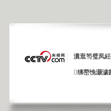
瀵逛笉璧凤紝
绋嶅悗灏濊