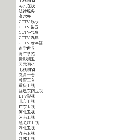
电视购物
彩民在线
法律服务
高尔夫
CCTV-靓妆
CCTV-梨园
CCTV-气象
CCTV-汽摩
CCTV-老年福
留学世界
青年学苑
摄影频道
天元围棋
电视购物
教育一台
教育三台
重庆卫视
福建东南卫视
BTV影视
北京卫视
广东卫视
河北卫视
河南卫视
黑龙江卫视
湖北卫视
湖南卫视
江苏卫视