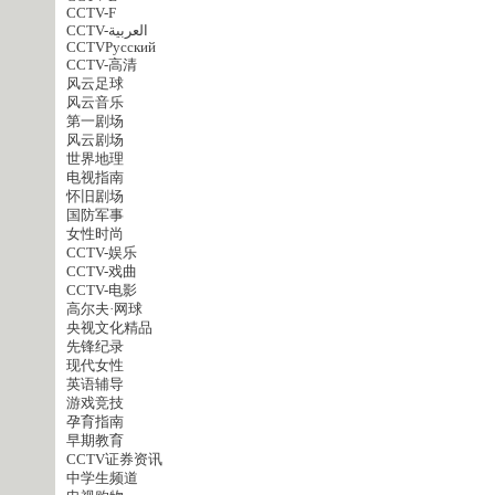
CCTV-F
CCTV-العربية
CCTVPусский
CCTV-高清
风云足球
风云音乐
第一剧场
风云剧场
世界地理
电视指南
怀旧剧场
国防军事
女性时尚
CCTV-娱乐
CCTV-戏曲
CCTV-电影
高尔夫·网球
央视文化精品
先锋纪录
现代女性
英语辅导
游戏竞技
孕育指南
早期教育
CCTV证券资讯
中学生频道