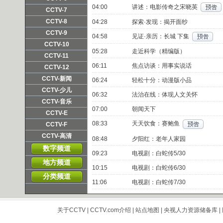
04:00
讲述：电影传奇之宋晓英
频道主页
直播
点播
CCTV-7
频道主页
直播
点播
CCTV-8
04:28
探索·发现：揭开面纱
频道主页
直播
点播
CCTV-9
04:58
见证·亲历：长城 下集
频道主页
直播
点播
CCTV-10
05:28
走近科学（精编版）
频道主页
直播
点播
CCTV-11
06:11
焦点访谈：用事实说话
频道主页
直播
点播
CCTV-12
频道主页
直播
点播
CCTV-新闻
06:24
轻松十分：动漫版小品
频道主页
直播
点播
CCTV-少儿
06:32
法治在线：体现人文关怀
频道主页
直播
点播
CCTV-音乐
07:00
朝闻天下
频道主页
直播
点播
CCTV-E
08:33
天天饮食：赛鲍鱼
频道主页
直播
点播
CCTV-F
频道主页
直播
点播
CCTV-高清
08:48
夕阳红：老年人家园
频道主页
直播
点播
数字频道
09:23
电视剧：白蛇传5/30
地方频道
10:15
电视剧：白蛇传6/30
分类频道
11:06
电视剧：白蛇传7/30
关于CCTV
|
CCTV.com介绍
|
站点地图
|
央视人力资源储备库
|