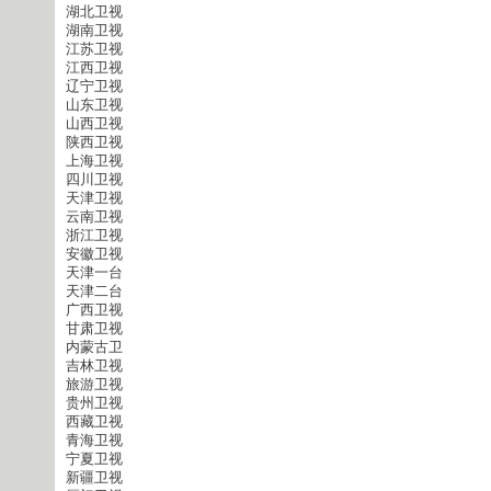
湖北卫视
湖南卫视
江苏卫视
江西卫视
辽宁卫视
山东卫视
山西卫视
陕西卫视
上海卫视
四川卫视
天津卫视
云南卫视
浙江卫视
安徽卫视
天津一台
天津二台
广西卫视
甘肃卫视
内蒙古卫
吉林卫视
旅游卫视
贵州卫视
西藏卫视
青海卫视
宁夏卫视
新疆卫视