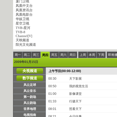
厦门卫视
凤凰中文台
凤凰资讯台
凤凰电影台
华娱卫视
星空卫视
TVB-星河
TVB-8
Channel[V]
天映频道
阳光文化频道
周一
周二
周三
周五
周六
周日
上周
本周
下周
即将
周四
2009年01月15日
央视频道
上午节目(00:00-12:00)
数字频道
00:30
天下影展
风云足球
00:50
我的视觉生活
风云音乐
01:00
影像课堂
第一剧场
01:33
行摄天下
风云剧场
世界地理
08:01
照看天下
电视指南
08:21
今日往事