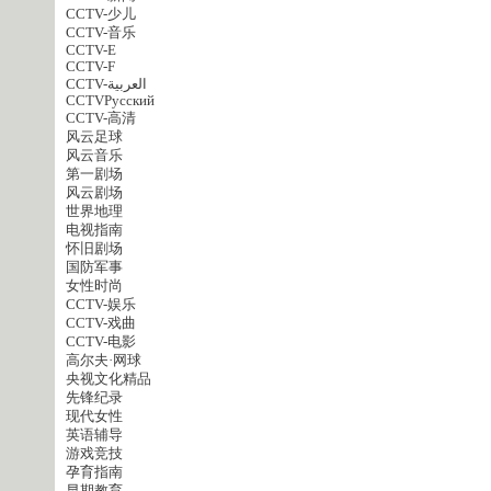
CCTV-少儿
CCTV-音乐
CCTV-E
CCTV-F
CCTV-العربية
CCTVPусский
CCTV-高清
风云足球
风云音乐
第一剧场
风云剧场
世界地理
电视指南
怀旧剧场
国防军事
女性时尚
CCTV-娱乐
CCTV-戏曲
CCTV-电影
高尔夫·网球
央视文化精品
先锋纪录
现代女性
英语辅导
游戏竞技
孕育指南