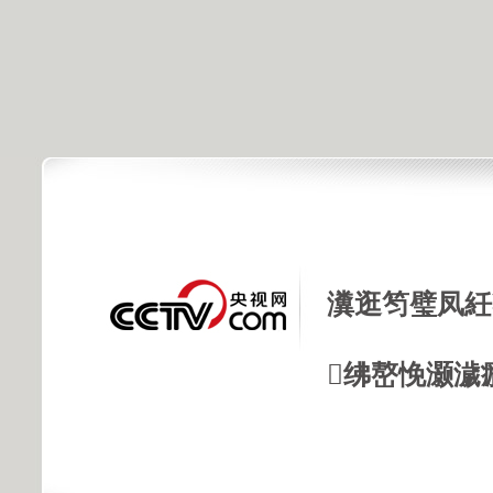
瀵逛笉璧凤紝
绋嶅悗灏濊