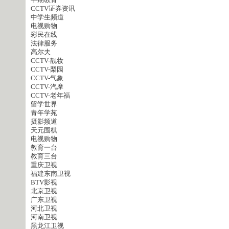
早期教育
CCTV证券资讯
中学生频道
电视购物
彩民在线
法律服务
高尔夫
CCTV-靓妆
CCTV-梨园
CCTV-气象
CCTV-汽摩
CCTV-老年福
留学世界
青年学苑
摄影频道
天元围棋
电视购物
教育一台
教育三台
重庆卫视
福建东南卫视
BTV影视
北京卫视
广东卫视
河北卫视
河南卫视
黑龙江卫视