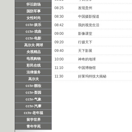
怀旧剧场
08:25
发现贵州
国防军事
08:30
中国摄影报道
女性时尚
cctv-娱乐
08:42
我的视觉生活
cctv-戏曲
09:00
影像课堂
cctv-电影
09:20
行摄天下
高尔夫·网球
09:40
天下影展
央视精品
电视购物
10:00
神奇的地球
彩民在线
11:10
中国博物馆
法律服务
11:30
好莱坞特技大揭秘
高尔夫
cctv-靓妆
cctv-梨园
cctv-气象
cctv-汽摩
cctv-老年福
留学世界
青年学苑