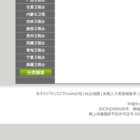
广西卫视台
甘肃卫视台
内蒙古卫视
吉林卫视台
旅游卫视台
贵州卫视台
西藏卫视台
青海卫视台
宁夏卫视台
新疆卫视台
分类频道
关于CCTV
|
CCTV.com介绍
|
站点地图
|
央视人力资源储备库
|
中国中
京ICP证060535号
网络文
网上传播视听节目许可证号 010