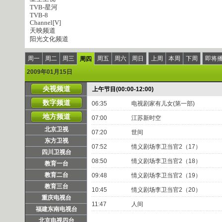
TVB-星河
TVB-8
Channel[V]
天映频道
阳光文化频道
周一
周二
周三
周五
周六
周日
上周
本周
下周
即将
周四
2009年01月15日
央视频道
上午节目(00:00-12:00)
数字频道
06:35
电视剧家有儿女(第一部)
地方频道
07:00
江苏新时空
北京卫视
07:20
世间
东方卫视
07:52
情义剧场李卫当官2（17）
四川卫视台
08:50
情义剧场李卫当官2（18）
教育一台
教育二台
09:48
情义剧场李卫当官2（19）
教育三台
10:45
情义剧场李卫当官2（20）
重庆电视台
11:47
人间
福建东南电视台
北京电视四台