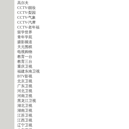
高尔夫
CCTV-靓妆
CCTV-梨园
CCTV-气象
CCTV-汽摩
CCTV-老年福
留学世界
青年学苑
摄影频道
天元围棋
电视购物
教育一台
教育三台
重庆卫视
福建东南卫视
BTV影视
北京卫视
广东卫视
河北卫视
河南卫视
黑龙江卫视
湖北卫视
湖南卫视
江苏卫视
江西卫视
辽宁卫视