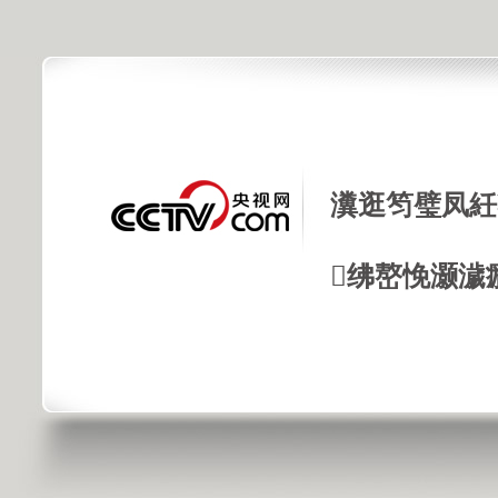
瀵逛笉璧凤紝
绋嶅悗灏濊