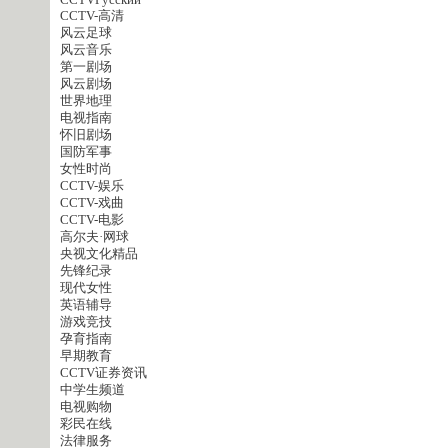
CCTVPусский
CCTV-高清
风云足球
风云音乐
第一剧场
风云剧场
世界地理
电视指南
怀旧剧场
国防军事
女性时尚
CCTV-娱乐
CCTV-戏曲
CCTV-电影
高尔夫·网球
央视文化精品
先锋纪录
现代女性
英语辅导
游戏竞技
孕育指南
早期教育
CCTV证券资讯
中学生频道
电视购物
彩民在线
法律服务