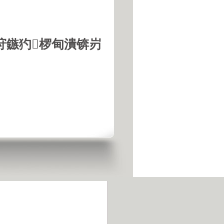
垨鏃犳椤甸潰锛岃