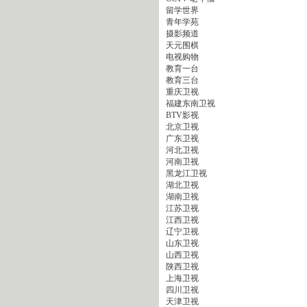
留学世界
青年学苑
摄影频道
天元围棋
电视购物
教育一台
教育三台
重庆卫视
福建东南卫视
BTV影视
北京卫视
广东卫视
河北卫视
河南卫视
黑龙江卫视
湖北卫视
湖南卫视
江苏卫视
江西卫视
辽宁卫视
山东卫视
山西卫视
陕西卫视
上海卫视
四川卫视
天津卫视