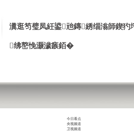
瀵逛笉璧凤紝鍙兘鏄綉缁滃師鍥犳
绋嶅悗灏濊瘯銆�
今日看点
央视频道
卫视频道