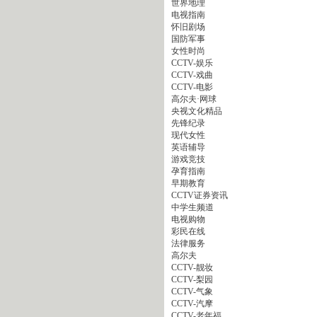
世界地理
电视指南
怀旧剧场
国防军事
女性时尚
CCTV-娱乐
CCTV-戏曲
CCTV-电影
高尔夫·网球
央视文化精品
先锋纪录
现代女性
英语辅导
游戏竞技
孕育指南
早期教育
CCTV证券资讯
中学生频道
电视购物
彩民在线
法律服务
高尔夫
CCTV-靓妆
CCTV-梨园
CCTV-气象
CCTV-汽摩
CCTV-老年福