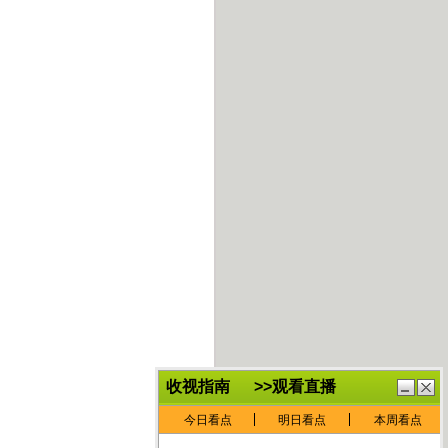
鏈
鍏
€灏
抽
忓
棴
寲