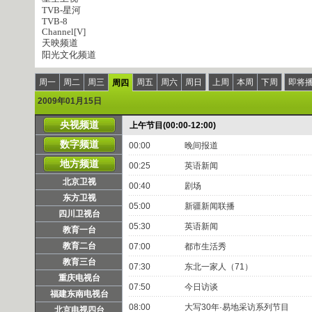
TVB-星河
TVB-8
Channel[V]
天映频道
阳光文化频道
周一
周二
周三
周五
周六
周日
上周
本周
下周
即将
周四
2009年01月15日
央视频道
上午节目(00:00-12:00)
数字频道
00:00
晚间报道
地方频道
00:25
英语新闻
北京卫视
00:40
剧场
东方卫视
05:00
新疆新闻联播
四川卫视台
05:30
英语新闻
教育一台
教育二台
07:00
都市生活秀
教育三台
07:30
东北一家人（71）
重庆电视台
07:50
今日访谈
福建东南电视台
08:00
大写30年·易地采访系列节目
北京电视四台