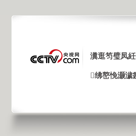
瀵逛笉璧凤紝
绋嶅悗灏濊