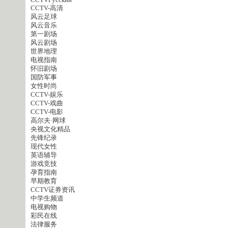
CCTVPусский
CCTV-高清
风云足球
风云音乐
第一剧场
风云剧场
世界地理
电视指南
怀旧剧场
国防军事
女性时尚
CCTV-娱乐
CCTV-戏曲
CCTV-电影
高尔夫·网球
央视文化精品
先锋纪录
现代女性
英语辅导
游戏竞技
孕育指南
早期教育
CCTV证券资讯
中学生频道
电视购物
彩民在线
法律服务