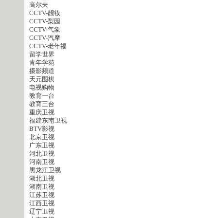
高尔夫
CCTV-靓妆
CCTV-梨园
CCTV-气象
CCTV-汽摩
CCTV-老年福
留学世界
青年学苑
摄影频道
天元围棋
电视购物
教育一台
教育三台
重庆卫视
福建东南卫视
BTV影视
北京卫视
广东卫视
河北卫视
河南卫视
黑龙江卫视
湖北卫视
湖南卫视
江苏卫视
江西卫视
辽宁卫视