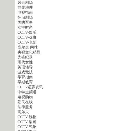
风云剧场
世界地理
电视指南
怀旧剧场
国防军事
女性时尚
CCTV-娱乐
CCTV-戏曲
CCTV-电影
高尔夫·网球
央视文化精品
先锋纪录
现代女性
英语辅导
游戏竞技
孕育指南
早期教育
CCTV证券资讯
中学生频道
电视购物
彩民在线
法律服务
高尔夫
CCTV-靓妆
CCTV-梨园
CCTV-气象