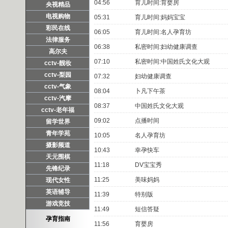
04:56
育儿时间:育婴房
央视精品
电视购物
05:31
育儿时间:妈妈宝宝
彩民在线
06:05
育儿时间:名人孕育坊
法律服务
06:38
私密时间:妇幼健康调查
高尔夫
07:10
私密时间:中国姓氏文化大观
cctv-靓妆
cctv-梨园
07:32
妇幼健康调查
cctv-气象
08:04
卜凡下午茶
cctv-汽摩
08:37
中国姓氏文化大观
cctv-老年福
09:02
点播时间
留学世界
青年学苑
10:05
名人孕育坊
摄影频道
10:43
幸孕快车
天元围棋
11:18
DV宝宝秀
先锋纪录
11:25
美味妈妈
现代女性
英语辅导
11:39
特别版
游戏竞技
11:49
短信答疑
孕育指南
11:56
育婴房