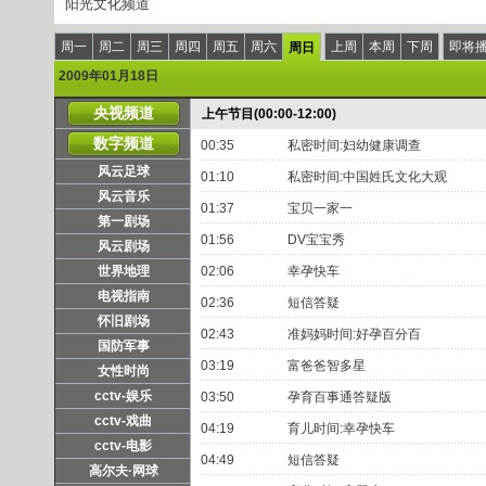
阳光文化频道
周一
周二
周三
周四
周五
周六
上周
本周
下周
即将
周日
2009年01月18日
央视频道
上午节目(00:00-12:00)
数字频道
00:35
私密时间:妇幼健康调查
风云足球
01:10
私密时间:中国姓氏文化大观
风云音乐
01:37
宝贝一家一
第一剧场
01:56
DV宝宝秀
风云剧场
世界地理
02:06
幸孕快车
电视指南
02:36
短信答疑
怀旧剧场
02:43
准妈妈时间:好孕百分百
国防军事
03:19
富爸爸智多星
女性时尚
cctv-娱乐
03:50
孕育百事通答疑版
cctv-戏曲
04:19
育儿时间:幸孕快车
cctv-电影
04:49
短信答疑
高尔夫·网球