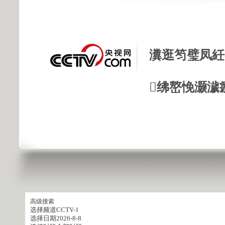
瀵逛笉璧凤紝
绋嶅悗灏濊
高级搜索
选择频道
CCTV-1
选择日期
2026-8-8