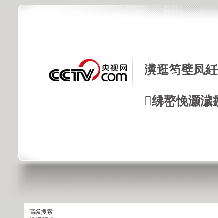
瀵逛笉璧凤紝
绋嶅悗灏濊
高级搜索