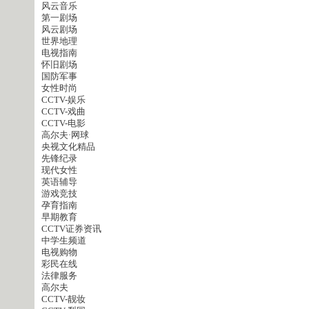
风云音乐
第一剧场
风云剧场
世界地理
电视指南
怀旧剧场
国防军事
女性时尚
CCTV-娱乐
CCTV-戏曲
CCTV-电影
高尔夫·网球
央视文化精品
先锋纪录
现代女性
英语辅导
游戏竞技
孕育指南
早期教育
CCTV证券资讯
中学生频道
电视购物
彩民在线
法律服务
高尔夫
CCTV-靓妆