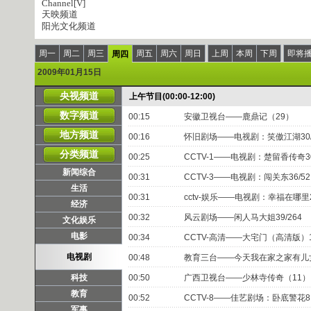
Channel[V]
天映频道
阳光文化频道
周一
周二
周三
周五
周六
周日
上周
本周
下周
即将
周四
2009年01月15日
央视频道
上午节目(00:00-12:00)
数字频道
00:15
安徽卫视台——鹿鼎记（29）
地方频道
00:16
怀旧剧场——电视剧：笑傲江湖30/
分类频道
00:25
CCTV-1——电视剧：楚留香传奇30
新闻综合
00:31
CCTV-3——电视剧：闯关东36/52
生活
00:31
cctv-娱乐——电视剧：幸福在哪里2
经济
00:32
风云剧场——闲人马大姐39/264
文化娱乐
电影
00:34
CCTV-高清——大宅门（高清版）15
电视剧
00:48
教育三台——今天我在家之家有儿
科技
00:50
广西卫视台——少林寺传奇（11）
教育
00:52
CCTV-8——佳艺剧场：卧底警花8
军事