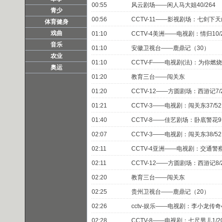
00:55
风云剧场——闲人马大姐40/264
青少
00:56
CCTV-11——影视剧场：七剑下天山
体育健身
戏曲
01:10
CCTV-4美洲——电视剧：情归10/
音乐
01:10
安徽卫视台——鹿鼎记（30）
农业
01:10
CCTV-F——电视剧(法)：为你燃烧
奥运
01:20
教育三台——闯关东
01:20
CCTV-12——方圆剧场：西游记7/
01:21
CCTV-3——电视剧：闯关东37/52
01:40
CCTV-8——佳艺剧场：卧底警花9
02:07
CCTV-3——电视剧：闯关东38/52
02:11
CCTV-4亚洲——电视剧：交通警察2
02:11
CCTV-12——方圆剧场：西游记8/
02:20
教育三台——闯关东
02:25
贵州卫视台——鹿鼎记（20）
02:26
cctv-娱乐——电视剧：李小龙传奇4
02:28
CCTV-8——电视剧：七尺男儿1/2