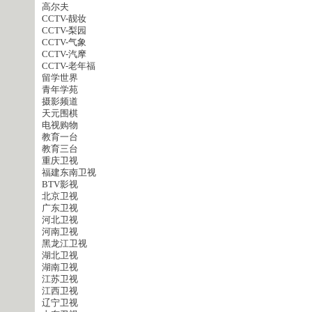
高尔夫
CCTV-靓妆
CCTV-梨园
CCTV-气象
CCTV-汽摩
CCTV-老年福
留学世界
青年学苑
摄影频道
天元围棋
电视购物
教育一台
教育三台
重庆卫视
福建东南卫视
BTV影视
北京卫视
广东卫视
河北卫视
河南卫视
黑龙江卫视
湖北卫视
湖南卫视
江苏卫视
江西卫视
辽宁卫视