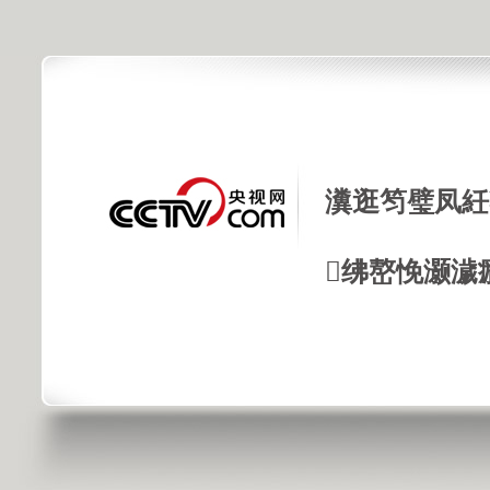
瀵逛笉璧凤紝
绋嶅悗灏濊