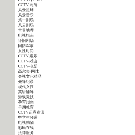
CCTVPусский
CCTV-高清
风云足球
风云音乐
第一剧场
风云剧场
世界地理
电视指南
怀旧剧场
国防军事
女性时尚
CCTV-娱乐
CCTV-戏曲
CCTV-电影
高尔夫·网球
央视文化精品
先锋纪录
现代女性
英语辅导
游戏竞技
孕育指南
早期教育
CCTV证券资讯
中学生频道
电视购物
彩民在线
法律服务