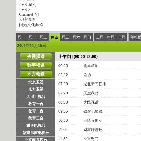
TVB-星河
TVB-8
Channel[V]
天映频道
阳光文化频道
周一
周二
周三
周五
周六
周日
上周
本周
下周
即将
周四
2009年01月15日
央视频道
上午节目(00:00-12:00)
数字频道
00:55
剧集精彩
地方频道
03:12
剧场
北京卫视
07:00
湖北新闻联播
东方卫视
07:20
天生我财
四川卫视台
08:50
为民说话
教育一台
教育二台
09:05
钱途无极限
教育三台
10:00
行情直播室
重庆电视台
11:00
财富聊聊吧
福建东南电视台
11:35
左道财门
北京电视四台