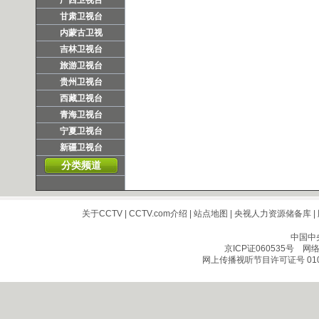
广西卫视台
甘肃卫视台
内蒙古卫视
吉林卫视台
旅游卫视台
贵州卫视台
西藏卫视台
青海卫视台
宁夏卫视台
新疆卫视台
分类频道
关于CCTV
|
CCTV.com介绍
|
站点地图
|
央视人力资源储备库
|
中国中
京ICP证060535号
网络文
网上传播视听节目许可证号 010