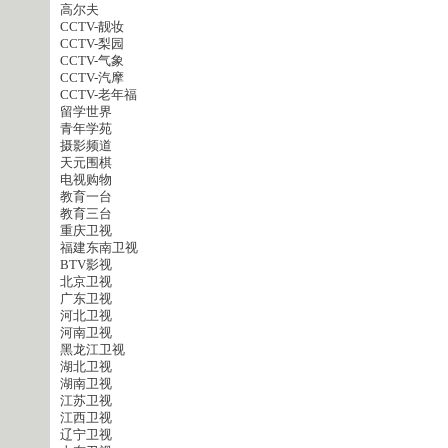
高尔夫
CCTV-靓妆
CCTV-梨园
CCTV-气象
CCTV-汽摩
CCTV-老年福
留学世界
青年学苑
摄影频道
天元围棋
电视购物
教育一台
教育三台
重庆卫视
福建东南卫视
BTV影视
北京卫视
广东卫视
河北卫视
河南卫视
黑龙江卫视
湖北卫视
湖南卫视
江苏卫视
江西卫视
辽宁卫视