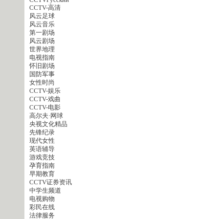
CCTVPусский
CCTV-高清
风云足球
风云音乐
第一剧场
风云剧场
世界地理
电视指南
怀旧剧场
国防军事
女性时尚
CCTV-娱乐
CCTV-戏曲
CCTV-电影
高尔夫·网球
央视文化精品
先锋纪录
现代女性
英语辅导
游戏竞技
孕育指南
早期教育
CCTV证券资讯
中学生频道
电视购物
彩民在线
法律服务