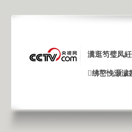
瀵逛笉璧凤紝
绋嶅悗灏濊