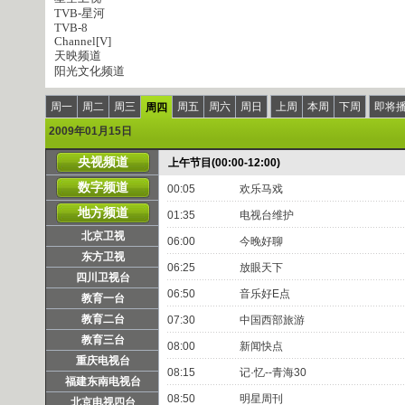
TVB-星河
TVB-8
Channel[V]
天映频道
阳光文化频道
周一
周二
周三
周五
周六
周日
上周
本周
下周
即将
周四
2009年01月15日
央视频道
上午节目(00:00-12:00)
数字频道
00:05
欢乐马戏
地方频道
01:35
电视台维护
北京卫视
06:00
今晚好聊
东方卫视
06:25
放眼天下
四川卫视台
06:50
音乐好E点
教育一台
教育二台
07:30
中国西部旅游
教育三台
08:00
新闻快点
重庆电视台
08:15
记·忆--青海30
福建东南电视台
08:50
明星周刊
北京电视四台