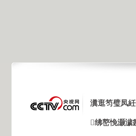
瀵逛笉璧凤紝
绋嶅悗灏濊