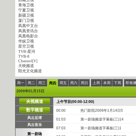
西藏卫视
青海卫视
宁夏卫视
新疆卫视
厦门卫视
凤凰中文台
凤凰资讯台
凤凰电影台
华娱卫视
星空卫视
TVB-星河
TVB-8
Channel[V]
天映频道
阳光文化频道
周一
周二
周三
周五
周六
周日
上周
本周
下周
即将
周四
2009年01月15日
央视频道
上午节目(00:00-12:00)
数字频道
00:00
热门影院2009年1月14日5
风云足球
01:03
第一剧场频道字幕板(三)14
风云音乐
07:03
第一剧场频道字幕板(三)1
第一剧场