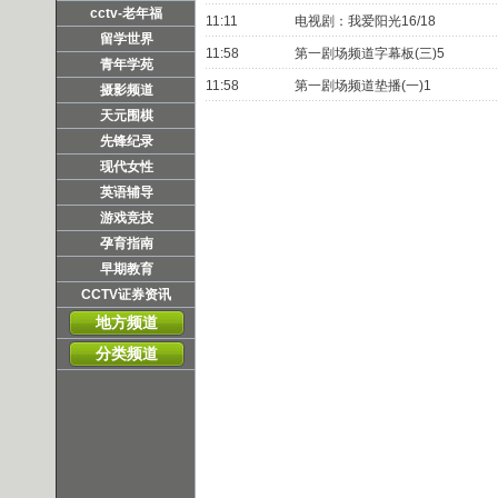
cctv-老年福
11:11
电视剧：我爱阳光16/18
留学世界
11:58
第一剧场频道字幕板(三)5
青年学苑
11:58
第一剧场频道垫播(一)1
摄影频道
天元围棋
先锋纪录
现代女性
英语辅导
游戏竞技
孕育指南
早期教育
CCTV证券资讯
地方频道
分类频道