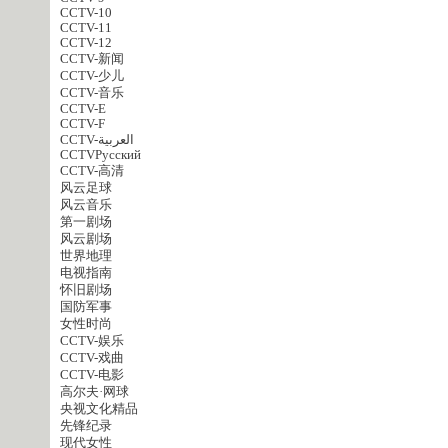
CCTV-10
CCTV-11
CCTV-12
CCTV-新闻
CCTV-少儿
CCTV-音乐
CCTV-E
CCTV-F
CCTV-العربية
CCTVPусский
CCTV-高清
风云足球
风云音乐
第一剧场
风云剧场
世界地理
电视指南
怀旧剧场
国防军事
女性时尚
CCTV-娱乐
CCTV-戏曲
CCTV-电影
高尔夫·网球
央视文化精品
先锋纪录
现代女性