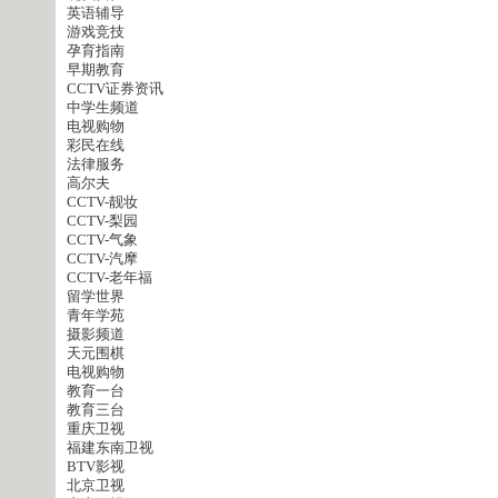
英语辅导
游戏竞技
孕育指南
早期教育
CCTV证券资讯
中学生频道
电视购物
彩民在线
法律服务
高尔夫
CCTV-靓妆
CCTV-梨园
CCTV-气象
CCTV-汽摩
CCTV-老年福
留学世界
青年学苑
摄影频道
天元围棋
电视购物
教育一台
教育三台
重庆卫视
福建东南卫视
BTV影视
北京卫视