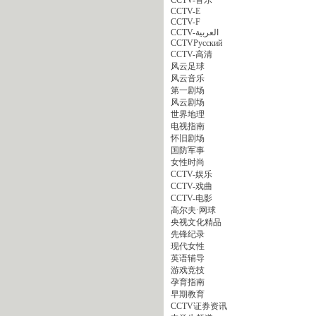
CCTV-E
CCTV-F
CCTV-العربية
CCTVPусский
CCTV-高清
风云足球
风云音乐
第一剧场
风云剧场
世界地理
电视指南
怀旧剧场
国防军事
女性时尚
CCTV-娱乐
CCTV-戏曲
CCTV-电影
高尔夫·网球
央视文化精品
先锋纪录
现代女性
英语辅导
游戏竞技
孕育指南
早期教育
CCTV证券资讯