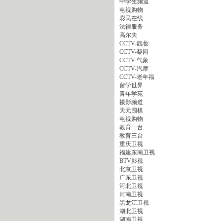
中学生频道
电视购物
彩民在线
法律服务
高尔夫
CCTV-靓妆
CCTV-梨园
CCTV-气象
CCTV-汽摩
CCTV-老年福
留学世界
青年学苑
摄影频道
天元围棋
电视购物
教育一台
教育三台
重庆卫视
福建东南卫视
BTV影视
北京卫视
广东卫视
河北卫视
河南卫视
黑龙江卫视
湖北卫视
湖南卫视