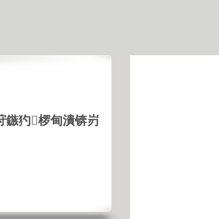
垨鏃犳椤甸潰锛岃