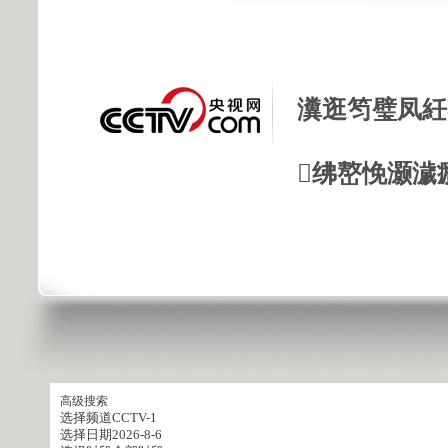
瀵逛笉璧凤紝
绋嶅悗灏濊
高级搜索
选择频道
CCTV-1
选择日期
2026-8-6