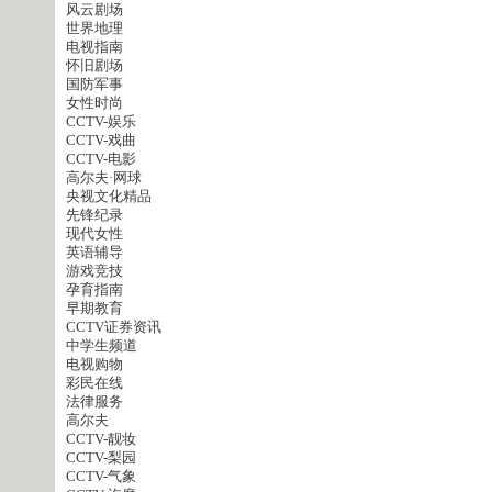
风云剧场
世界地理
电视指南
怀旧剧场
国防军事
女性时尚
CCTV-娱乐
CCTV-戏曲
CCTV-电影
高尔夫·网球
央视文化精品
先锋纪录
现代女性
英语辅导
游戏竞技
孕育指南
早期教育
CCTV证券资讯
中学生频道
电视购物
彩民在线
法律服务
高尔夫
CCTV-靓妆
CCTV-梨园
CCTV-气象