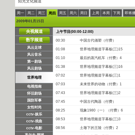
阳光文化频道
周一
周二
周三
周五
周六
周日
上周
本周
下周
即将
周四
2009年01月15日
央视频道
上午节目(00:00-12:00)
数字频道
00:30
中国古代俑塑（付费）
风云足球
01:08
世界地理频道字幕板(三)15
风云音乐
01:10
最后的蒸汽机车（付费）4
第一剧场
01:38
世界地理频道字幕板(三)16
风云剧场
07:02
世界地理频道字幕板(三)1
世界地理
07:03
未来世界的动物（付费）1
电视指南
07:43
世界地理频道字幕板(三)2
怀旧剧场
国防军事
07:45
中国古代陶器（付费）
女性时尚
08:25
现象1980（一）（付费）6
cctv-娱乐
08:53
世界地理频道字幕板(三)3
cctv-戏曲
08:56
土墩下的王陵（付费）2
cctv-电影
高尔夫·网球