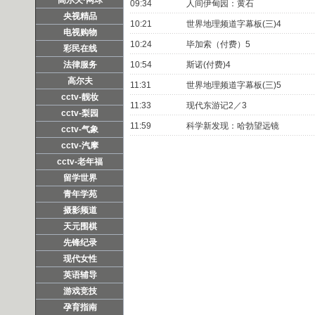
09:34
人间伊甸园：黄石
央视精品
10:21
世界地理频道字幕板(三)4
电视购物
10:24
毕加索（付费）5
彩民在线
法律服务
10:54
斯诺(付费)4
高尔夫
11:31
世界地理频道字幕板(三)5
cctv-靓妆
11:33
现代东游记2／3
cctv-梨园
11:59
科学新发现：哈勃望远镜
cctv-气象
cctv-汽摩
cctv-老年福
留学世界
青年学苑
摄影频道
天元围棋
先锋纪录
现代女性
英语辅导
游戏竞技
孕育指南