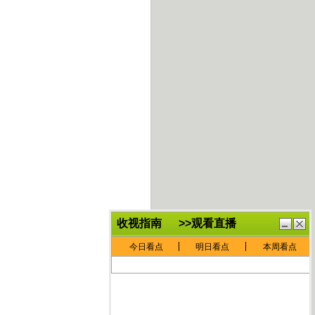
鏈
鍏
€灏
抽
忓
棴
寲