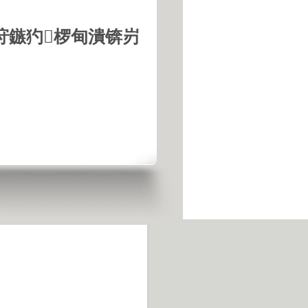
垨鏃犳椤甸潰锛岃