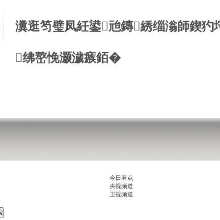
瀵逛笉璧凤紝鍙兘鏄綉缁滃師鍥犳
绋嶅悗灏濊瘯銆�
今日看点
央视频道
卫视频道