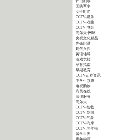
怀旧剧场
国防军事
女性时尚
CCTV-娱乐
CCTV-戏曲
CCTV-电影
高尔夫·网球
央视文化精品
先锋纪录
现代女性
英语辅导
游戏竞技
孕育指南
早期教育
CCTV证券资讯
中学生频道
电视购物
彩民在线
法律服务
高尔夫
CCTV-靓妆
CCTV-梨园
CCTV-气象
CCTV-汽摩
CCTV-老年福
留学世界
青年学苑