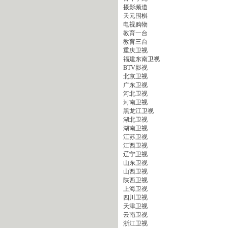
摄影频道
天元围棋
电视购物
教育一台
教育三台
重庆卫视
福建东南卫视
BTV影视
北京卫视
广东卫视
河北卫视
河南卫视
黑龙江卫视
湖北卫视
湖南卫视
江苏卫视
江西卫视
辽宁卫视
山东卫视
山西卫视
陕西卫视
上海卫视
四川卫视
天津卫视
云南卫视
浙江卫视