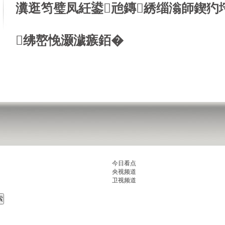
瀵逛笉璧凤紝鍙兘鏄綉缁滃師鍥犳
绋嶅悗灏濊瘯銆�
今日看点
央视频道
卫视频道