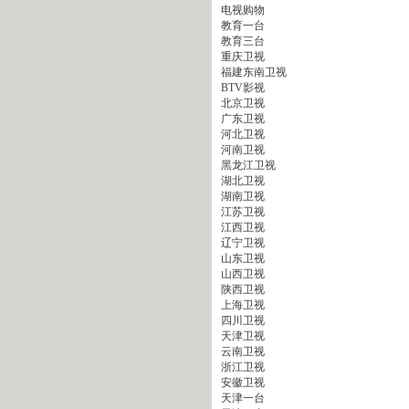
电视购物
教育一台
教育三台
重庆卫视
福建东南卫视
BTV影视
北京卫视
广东卫视
河北卫视
河南卫视
黑龙江卫视
湖北卫视
湖南卫视
江苏卫视
江西卫视
辽宁卫视
山东卫视
山西卫视
陕西卫视
上海卫视
四川卫视
天津卫视
云南卫视
浙江卫视
安徽卫视
天津一台