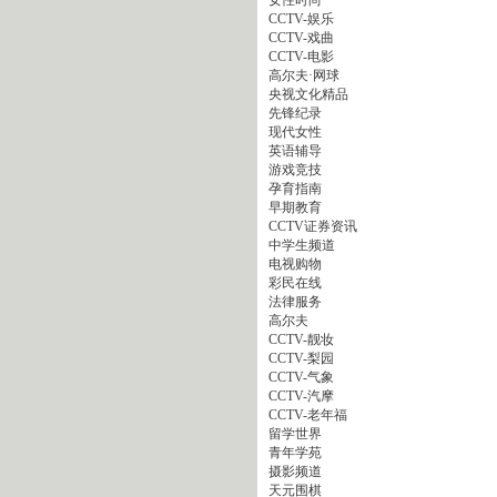
女性时尚
CCTV-娱乐
CCTV-戏曲
CCTV-电影
高尔夫·网球
央视文化精品
先锋纪录
现代女性
英语辅导
游戏竞技
孕育指南
早期教育
CCTV证券资讯
中学生频道
电视购物
彩民在线
法律服务
高尔夫
CCTV-靓妆
CCTV-梨园
CCTV-气象
CCTV-汽摩
CCTV-老年福
留学世界
青年学苑
摄影频道
天元围棋