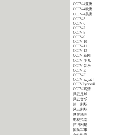
CCTV-4亚洲
CCTV-4欧洲
CCTV-4美洲
CCTV-5
CCTV-6
CCTV-7
CCTV-8
CCTV-9
CCTV-10
CCTV-11
CCTV-12
CCTV-新闻
CCTV-少儿
CCTV-音乐
CCTV-E
CCTV-F
CCTV-العربية
CCTVPусский
CCTV-高清
风云足球
风云音乐
第一剧场
风云剧场
世界地理
电视指南
怀旧剧场
国防军事