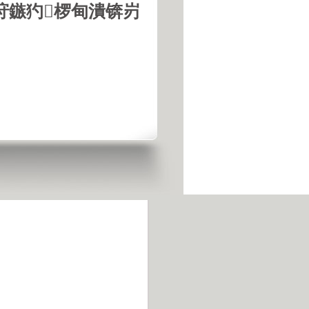
垨鏃犳椤甸潰锛岃