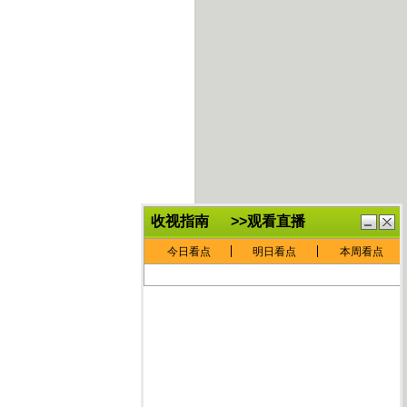
鏈
鍏
€灏
抽
忓
棴
寲