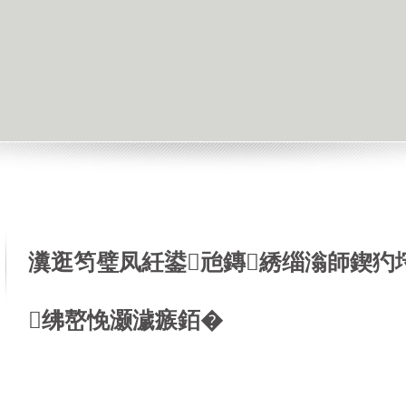
瀵逛笉璧凤紝鍙兘鏄綉缁滃師鍥犳
绋嶅悗灏濊瘯銆�