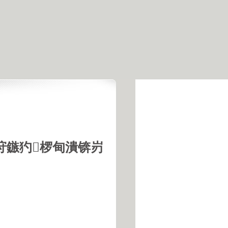
垨鏃犳椤甸潰锛岃