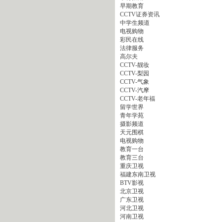
早期教育
CCTV证券资讯
中学生频道
电视购物
彩民在线
法律服务
高尔夫
CCTV-靓妆
CCTV-梨园
CCTV-气象
CCTV-汽摩
CCTV-老年福
留学世界
青年学苑
摄影频道
天元围棋
电视购物
教育一台
教育三台
重庆卫视
福建东南卫视
BTV影视
北京卫视
广东卫视
河北卫视
河南卫视