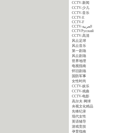
CCTV-新闻
CCTV-少儿
CCTV-音乐
CCTV-E
CCTV-F
CCTV-العربية
CCTVPусский
CCTV-高清
风云足球
风云音乐
第一剧场
风云剧场
世界地理
电视指南
怀旧剧场
国防军事
女性时尚
CCTV-娱乐
CCTV-戏曲
CCTV-电影
高尔夫·网球
央视文化精品
先锋纪录
现代女性
英语辅导
游戏竞技
孕育指南