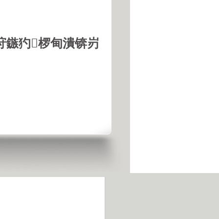
垨鏃犳椤甸潰锛岃