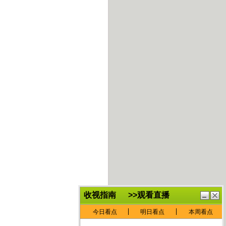
鏈
鍏
€灏
抽
忓
棴
寲