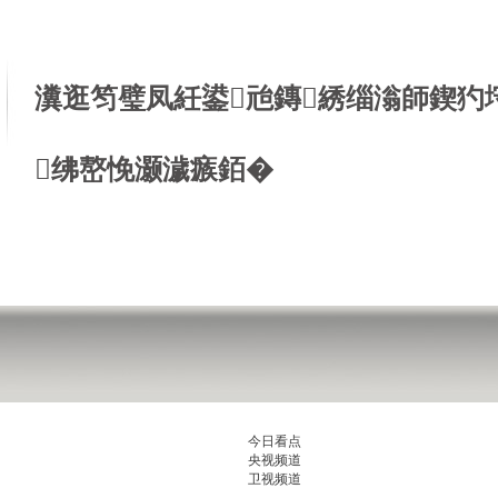
瀵逛笉璧凤紝鍙兘鏄綉缁滃師鍥犳
绋嶅悗灏濊瘯銆�
今日看点
央视频道
卫视频道