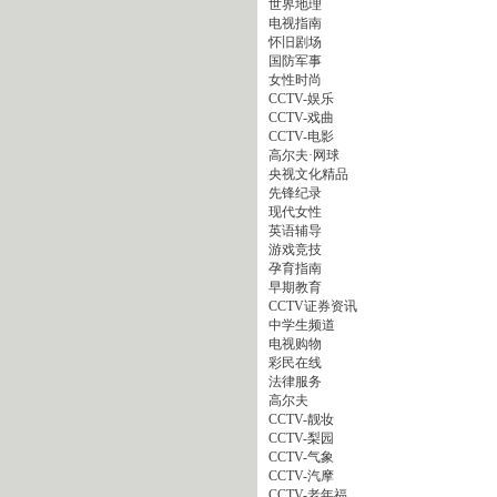
世界地理
电视指南
怀旧剧场
国防军事
女性时尚
CCTV-娱乐
CCTV-戏曲
CCTV-电影
高尔夫·网球
央视文化精品
先锋纪录
现代女性
英语辅导
游戏竞技
孕育指南
早期教育
CCTV证券资讯
中学生频道
电视购物
彩民在线
法律服务
高尔夫
CCTV-靓妆
CCTV-梨园
CCTV-气象
CCTV-汽摩
CCTV-老年福