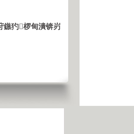
垨鏃犳椤甸潰锛岃