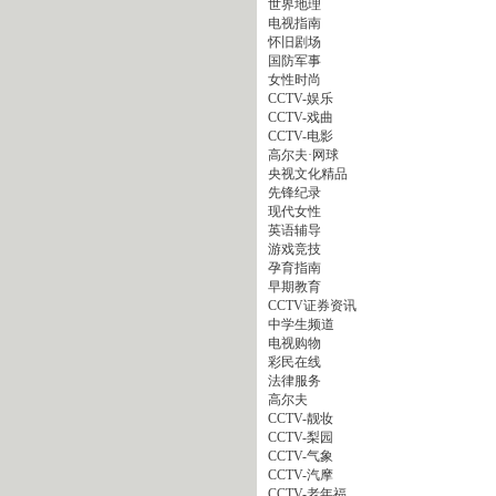
世界地理
电视指南
怀旧剧场
国防军事
女性时尚
CCTV-娱乐
CCTV-戏曲
CCTV-电影
高尔夫·网球
央视文化精品
先锋纪录
现代女性
英语辅导
游戏竞技
孕育指南
早期教育
CCTV证券资讯
中学生频道
电视购物
彩民在线
法律服务
高尔夫
CCTV-靓妆
CCTV-梨园
CCTV-气象
CCTV-汽摩
CCTV-老年福