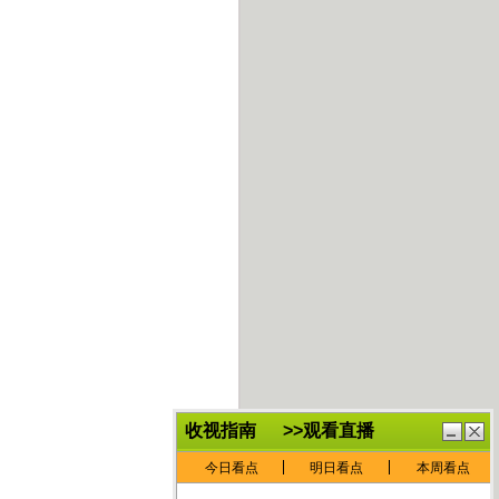
鏈
鍏
€灏
抽
忓
棴
寲