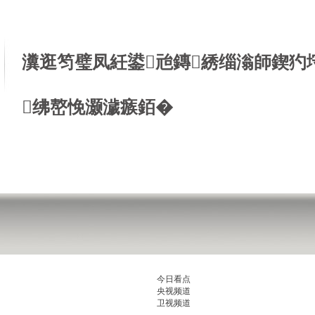
瀵逛笉璧凤紝鍙兘鏄綉缁滃師鍥犳
绋嶅悗灏濊瘯銆�
今日看点
央视频道
卫视频道