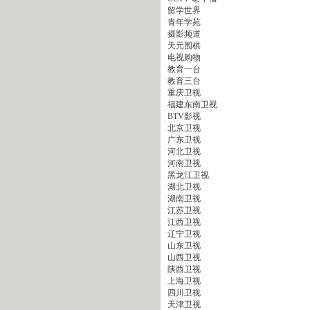
留学世界
青年学苑
摄影频道
天元围棋
电视购物
教育一台
教育三台
重庆卫视
福建东南卫视
BTV影视
北京卫视
广东卫视
河北卫视
河南卫视
黑龙江卫视
湖北卫视
湖南卫视
江苏卫视
江西卫视
辽宁卫视
山东卫视
山西卫视
陕西卫视
上海卫视
四川卫视
天津卫视