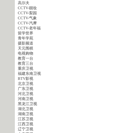
高尔夫
CCTV-靓妆
CCTV-梨园
CCTV-气象
CCTV-汽摩
CCTV-老年福
留学世界
青年学苑
摄影频道
天元围棋
电视购物
教育一台
教育三台
重庆卫视
福建东南卫视
BTV影视
北京卫视
广东卫视
河北卫视
河南卫视
黑龙江卫视
湖北卫视
湖南卫视
江苏卫视
江西卫视
辽宁卫视