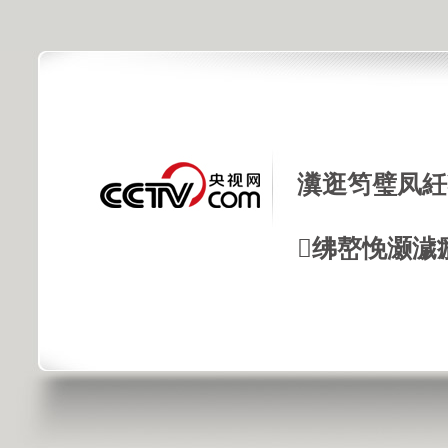
瀵逛笉璧凤紝
绋嶅悗灏濊