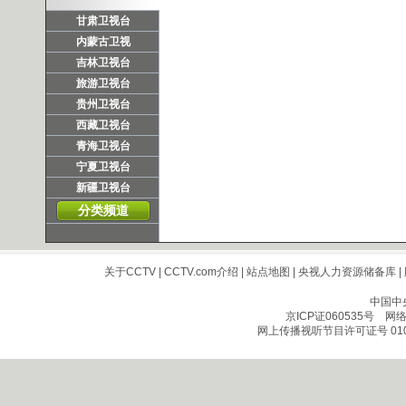
甘肃卫视台
内蒙古卫视
吉林卫视台
旅游卫视台
贵州卫视台
西藏卫视台
青海卫视台
宁夏卫视台
新疆卫视台
分类频道
关于CCTV
|
CCTV.com介绍
|
站点地图
|
央视人力资源储备库
|
中国中
京ICP证060535号
网络文
网上传播视听节目许可证号 010