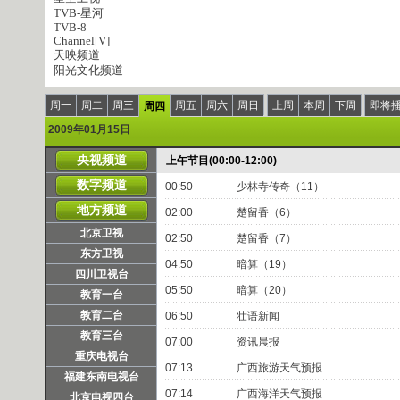
TVB-星河
TVB-8
Channel[V]
天映频道
阳光文化频道
周一
周二
周三
周五
周六
周日
上周
本周
下周
即将
周四
2009年01月15日
央视频道
上午节目(00:00-12:00)
数字频道
00:50
少林寺传奇（11）
地方频道
02:00
楚留香（6）
北京卫视
02:50
楚留香（7）
东方卫视
04:50
暗算（19）
四川卫视台
05:50
暗算（20）
教育一台
教育二台
06:50
壮语新闻
教育三台
07:00
资讯晨报
重庆电视台
07:13
广西旅游天气预报
福建东南电视台
07:14
广西海洋天气预报
北京电视四台