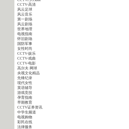
CCTVPусский
CCTV-高清
风云足球
风云音乐
第一剧场
风云剧场
世界地理
电视指南
怀旧剧场
国防军事
女性时尚
CCTV-娱乐
CCTV-戏曲
CCTV-电影
高尔夫·网球
央视文化精品
先锋纪录
现代女性
英语辅导
游戏竞技
孕育指南
早期教育
CCTV证券资讯
中学生频道
电视购物
彩民在线
法律服务