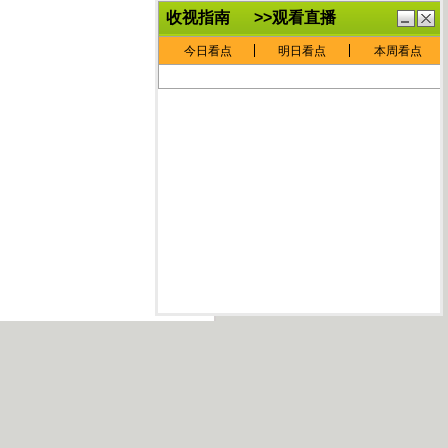
鏈
鍏
€灏
抽
忓
棴
寲