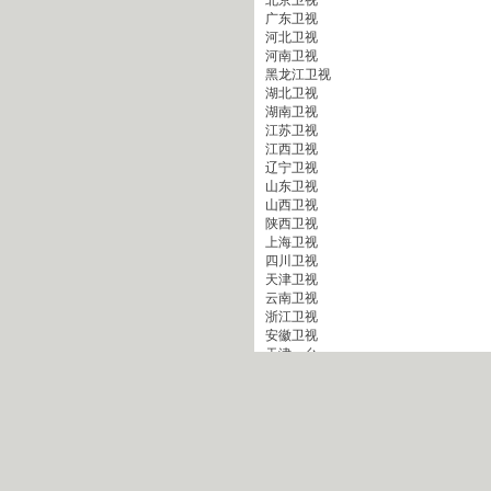
北京卫视
广东卫视
河北卫视
河南卫视
黑龙江卫视
湖北卫视
湖南卫视
江苏卫视
江西卫视
辽宁卫视
山东卫视
山西卫视
陕西卫视
上海卫视
四川卫视
天津卫视
云南卫视
浙江卫视
安徽卫视
天津一台
天津二台
广西卫视
甘肃卫视
内蒙古卫
吉林卫视
旅游卫视
贵州卫视