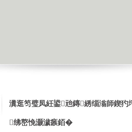
瀵逛笉璧凤紝鍙兘鏄綉缁滃師鍥犳
绋嶅悗灏濊瘯銆�