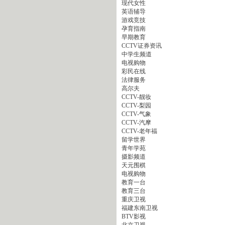
现代女性
英语辅导
游戏竞技
孕育指南
早期教育
CCTV证券资讯
中学生频道
电视购物
彩民在线
法律服务
高尔夫
CCTV-靓妆
CCTV-梨园
CCTV-气象
CCTV-汽摩
CCTV-老年福
留学世界
青年学苑
摄影频道
天元围棋
电视购物
教育一台
教育三台
重庆卫视
福建东南卫视
BTV影视