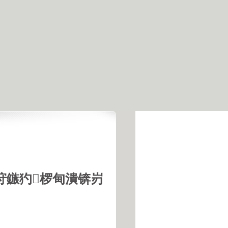
垨鏃犳椤甸潰锛岃