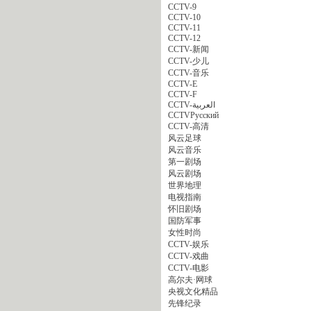
CCTV-9
CCTV-10
CCTV-11
CCTV-12
CCTV-新闻
CCTV-少儿
CCTV-音乐
CCTV-E
CCTV-F
CCTV-العربية
CCTVPусский
CCTV-高清
风云足球
风云音乐
第一剧场
风云剧场
世界地理
电视指南
怀旧剧场
国防军事
女性时尚
CCTV-娱乐
CCTV-戏曲
CCTV-电影
高尔夫·网球
央视文化精品
先锋纪录