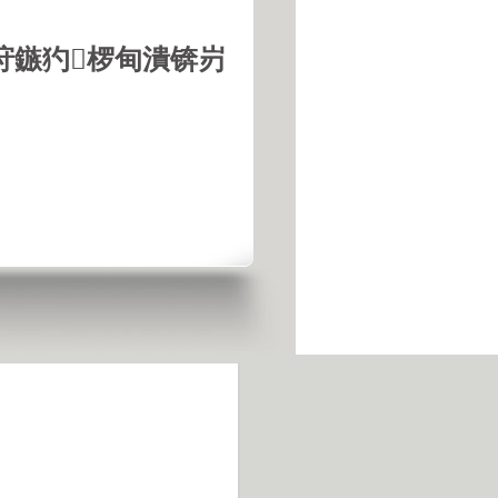
垨鏃犳椤甸潰锛岃