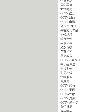
怀旧剧场
国防军事
女性时尚
CCTV-娱乐
CCTV-戏曲
CCTV-电影
高尔夫·网球
央视文化精品
先锋纪录
现代女性
英语辅导
游戏竞技
孕育指南
早期教育
CCTV证券资讯
中学生频道
电视购物
彩民在线
法律服务
高尔夫
CCTV-靓妆
CCTV-梨园
CCTV-气象
CCTV-汽摩
CCTV-老年福
留学世界
青年学苑