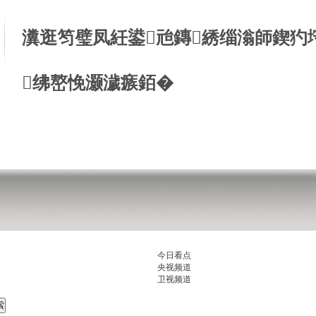
瀵逛笉璧凤紝鍙兘鏄綉缁滃師鍥犳
绋嶅悗灏濊瘯銆�
今日看点
央视频道
卫视频道