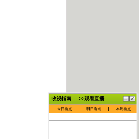
鏈
鍏
€灏
抽
忓
棴
寲