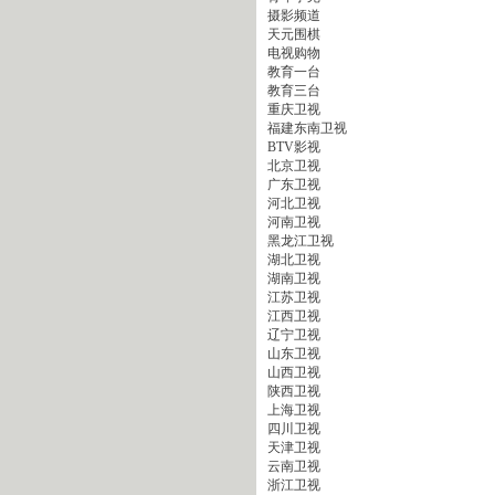
摄影频道
天元围棋
电视购物
教育一台
教育三台
重庆卫视
福建东南卫视
BTV影视
北京卫视
广东卫视
河北卫视
河南卫视
黑龙江卫视
湖北卫视
湖南卫视
江苏卫视
江西卫视
辽宁卫视
山东卫视
山西卫视
陕西卫视
上海卫视
四川卫视
天津卫视
云南卫视
浙江卫视