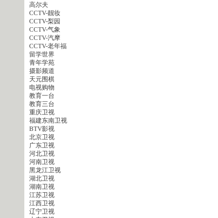
高尔夫
CCTV-靓妆
CCTV-梨园
CCTV-气象
CCTV-汽摩
CCTV-老年福
留学世界
青年学苑
摄影频道
天元围棋
电视购物
教育一台
教育三台
重庆卫视
福建东南卫视
BTV影视
北京卫视
广东卫视
河北卫视
河南卫视
黑龙江卫视
湖北卫视
湖南卫视
江苏卫视
江西卫视
辽宁卫视