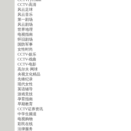
CCTVPусский
CCTV-高清
风云足球
风云音乐
第一剧场
风云剧场
世界地理
电视指南
怀旧剧场
国防军事
女性时尚
CCTV-娱乐
CCTV-戏曲
CCTV-电影
高尔夫·网球
央视文化精品
先锋纪录
现代女性
英语辅导
游戏竞技
孕育指南
早期教育
CCTV证券资讯
中学生频道
电视购物
彩民在线
法律服务