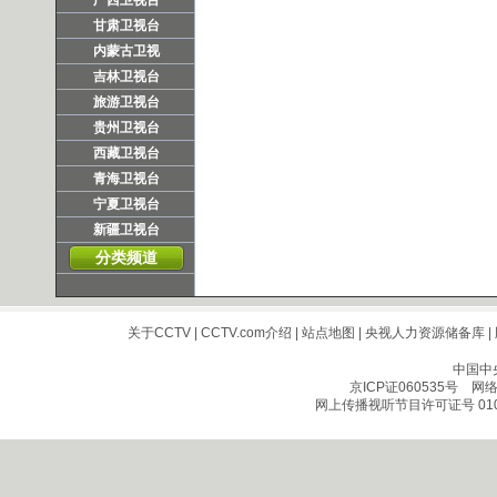
广西卫视台
甘肃卫视台
内蒙古卫视
吉林卫视台
旅游卫视台
贵州卫视台
西藏卫视台
青海卫视台
宁夏卫视台
新疆卫视台
分类频道
关于CCTV
|
CCTV.com介绍
|
站点地图
|
央视人力资源储备库
|
中国中
京ICP证060535号
网络文
网上传播视听节目许可证号 010