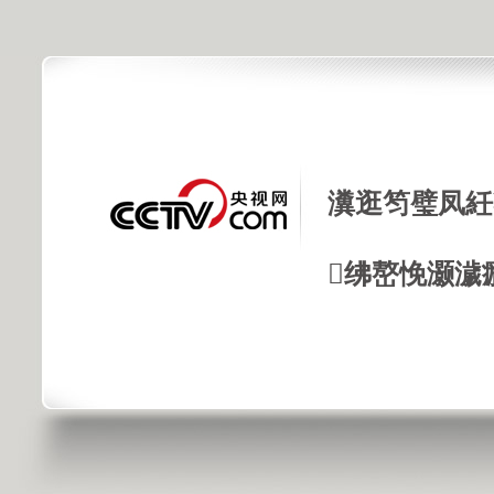
瀵逛笉璧凤紝
绋嶅悗灏濊