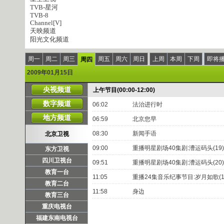
TVB-星河
TVB-8
Channel[V]
天映频道
阳光文化频道
周一
周二
周三
周五
周六
周日
上周
本周
下周
即将
周四
2009年01月15日
央视频道
上午节目(00:00-12:00)
数字频道
06:02
法治进行时
地方频道
06:59
北京您早
08:30
新闻手语
北京卫视
09:00
重播明星剧场40集剧:漕运码头(19)
东方卫视
四川卫视台
09:51
重播明星剧场40集剧:漕运码头(20)
教育一台
11:05
重播24集音乐纪事节目:岁月如歌(1
教育二台
11:58
身边
教育三台
重庆电视台
福建东南电视台