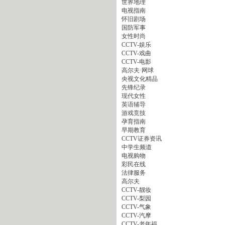
世界地理
电视指南
怀旧剧场
国防军事
女性时尚
CCTV-娱乐
CCTV-戏曲
CCTV-电影
高尔夫·网球
央视文化精品
先锋纪录
现代女性
英语辅导
游戏竞技
孕育指南
早期教育
CCTV证券资讯
中学生频道
电视购物
彩民在线
法律服务
高尔夫
CCTV-靓妆
CCTV-梨园
CCTV-气象
CCTV-汽摩
CCTV-老年福