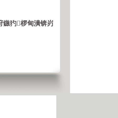
垨鏃犳椤甸潰锛岃