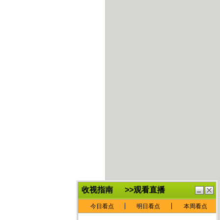
鏈
鍏
€灏
抽
忓
棴
寲