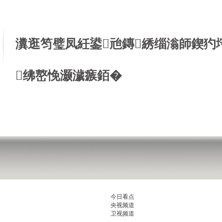
瀵逛笉璧凤紝鍙兘鏄綉缁滃師鍥犳
绋嶅悗灏濊瘯銆�
今日看点
央视频道
卫视频道