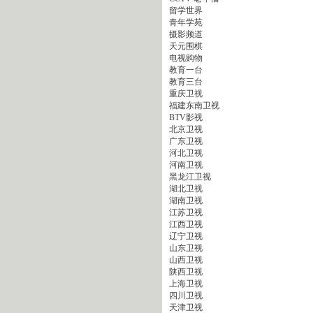
留学世界
青年学苑
摄影频道
天元围棋
电视购物
教育一台
教育三台
重庆卫视
福建东南卫视
BTV影视
北京卫视
广东卫视
河北卫视
河南卫视
黑龙江卫视
湖北卫视
湖南卫视
江苏卫视
江西卫视
辽宁卫视
山东卫视
山西卫视
陕西卫视
上海卫视
四川卫视
天津卫视