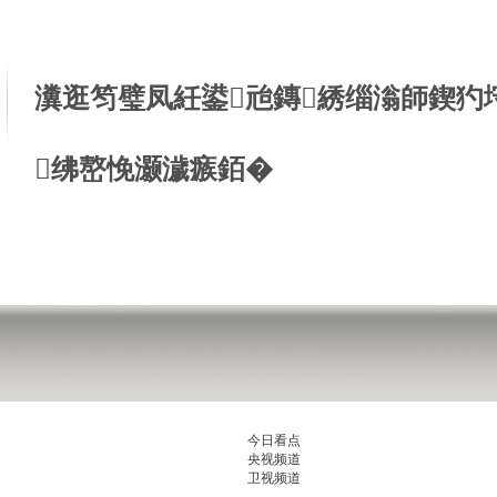
瀵逛笉璧凤紝鍙兘鏄綉缁滃師鍥犳
绋嶅悗灏濊瘯銆�
今日看点
央视频道
卫视频道