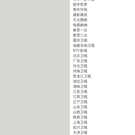
留学世界
青年学苑
摄影频道
天元围棋
电视购物
教育一台
教育三台
重庆卫视
福建东南卫视
BTV影视
北京卫视
广东卫视
河北卫视
河南卫视
黑龙江卫视
湖北卫视
湖南卫视
江苏卫视
江西卫视
辽宁卫视
山东卫视
山西卫视
陕西卫视
上海卫视
四川卫视
天津卫视