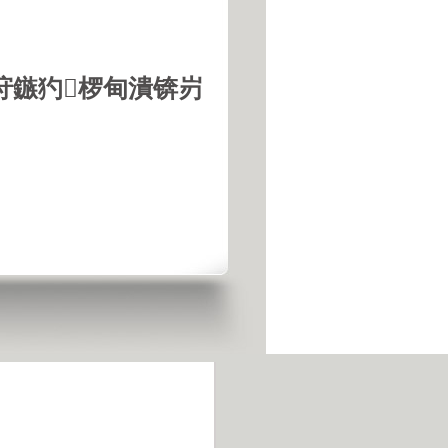
垨鏃犳椤甸潰锛岃