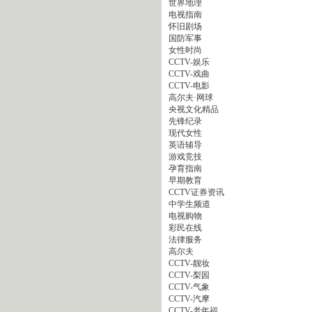
世界地理
电视指南
怀旧剧场
国防军事
女性时尚
CCTV-娱乐
CCTV-戏曲
CCTV-电影
高尔夫·网球
央视文化精品
先锋纪录
现代女性
英语辅导
游戏竞技
孕育指南
早期教育
CCTV证券资讯
中学生频道
电视购物
彩民在线
法律服务
高尔夫
CCTV-靓妆
CCTV-梨园
CCTV-气象
CCTV-汽摩
CCTV-老年福