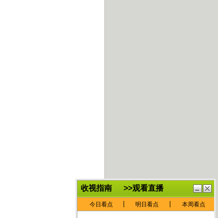
鏈
鍏
€灏
抽
忓
棴
寲