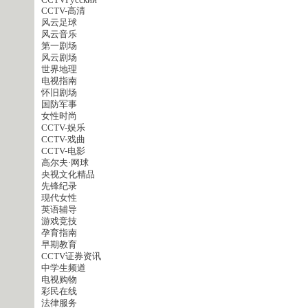
CCTVPусский
CCTV-高清
风云足球
风云音乐
第一剧场
风云剧场
世界地理
电视指南
怀旧剧场
国防军事
女性时尚
CCTV-娱乐
CCTV-戏曲
CCTV-电影
高尔夫·网球
央视文化精品
先锋纪录
现代女性
英语辅导
游戏竞技
孕育指南
早期教育
CCTV证券资讯
中学生频道
电视购物
彩民在线
法律服务