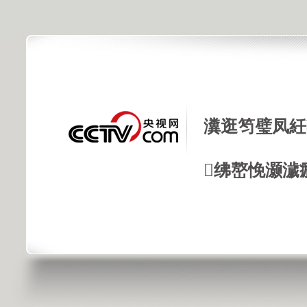
瀵逛笉璧凤紝
绋嶅悗灏濊