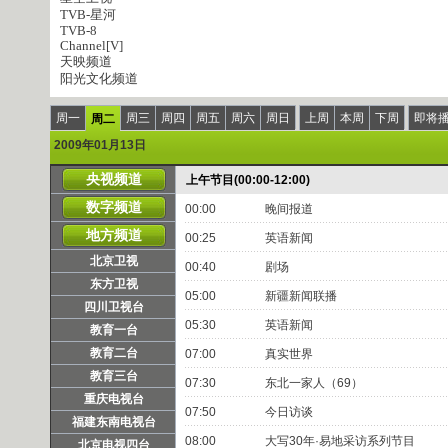
TVB-星河
TVB-8
Channel[V]
天映频道
阳光文化频道
周一
周三
周四
周五
周六
周日
上周
本周
下周
即将
周二
2009年01月13日
央视频道
上午节目(00:00-12:00)
数字频道
00:00
晚间报道
地方频道
00:25
英语新闻
北京卫视
00:40
剧场
东方卫视
05:00
新疆新闻联播
四川卫视台
05:30
英语新闻
教育一台
教育二台
07:00
真实世界
教育三台
07:30
东北一家人（69）
重庆电视台
07:50
今日访谈
福建东南电视台
08:00
大写30年·易地采访系列节目
北京电视四台