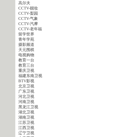
高尔夫
CCTV-靓妆
CCTV-梨园
CCTV-气象
CCTV-汽摩
CCTV-老年福
留学世界
青年学苑
摄影频道
天元围棋
电视购物
教育一台
教育三台
重庆卫视
福建东南卫视
BTV影视
北京卫视
广东卫视
河北卫视
河南卫视
黑龙江卫视
湖北卫视
湖南卫视
江苏卫视
江西卫视
辽宁卫视