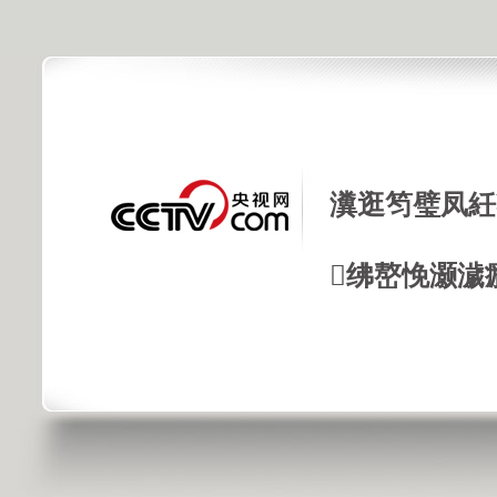
瀵逛笉璧凤紝
绋嶅悗灏濊