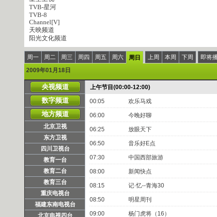
TVB-星河
TVB-8
Channel[V]
天映频道
阳光文化频道
周一
周二
周三
周四
周五
周六
上周
本周
下周
即将
周日
2009年01月18日
央视频道
上午节目(00:00-12:00)
数字频道
00:05
欢乐马戏
地方频道
06:00
今晚好聊
北京卫视
06:25
放眼天下
东方卫视
06:50
音乐好E点
四川卫视台
07:30
中国西部旅游
教育一台
教育二台
08:00
新闻快点
教育三台
08:15
记·忆--青海30
重庆电视台
08:50
明星周刊
福建东南电视台
09:00
杨门虎将（16）
北京电视四台