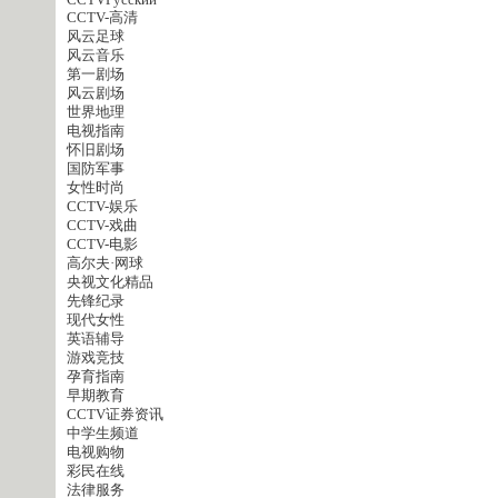
CCTVPусский
CCTV-高清
风云足球
风云音乐
第一剧场
风云剧场
世界地理
电视指南
怀旧剧场
国防军事
女性时尚
CCTV-娱乐
CCTV-戏曲
CCTV-电影
高尔夫·网球
央视文化精品
先锋纪录
现代女性
英语辅导
游戏竞技
孕育指南
早期教育
CCTV证券资讯
中学生频道
电视购物
彩民在线
法律服务