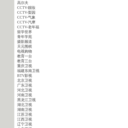
高尔夫
CCTV-靓妆
CCTV-梨园
CCTV-气象
CCTV-汽摩
CCTV-老年福
留学世界
青年学苑
摄影频道
天元围棋
电视购物
教育一台
教育三台
重庆卫视
福建东南卫视
BTV影视
北京卫视
广东卫视
河北卫视
河南卫视
黑龙江卫视
湖北卫视
湖南卫视
江苏卫视
江西卫视
辽宁卫视