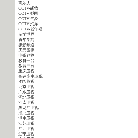
高尔夫
CCTV-靓妆
CCTV-梨园
CCTV-气象
CCTV-汽摩
CCTV-老年福
留学世界
青年学苑
摄影频道
天元围棋
电视购物
教育一台
教育三台
重庆卫视
福建东南卫视
BTV影视
北京卫视
广东卫视
河北卫视
河南卫视
黑龙江卫视
湖北卫视
湖南卫视
江苏卫视
江西卫视
辽宁卫视