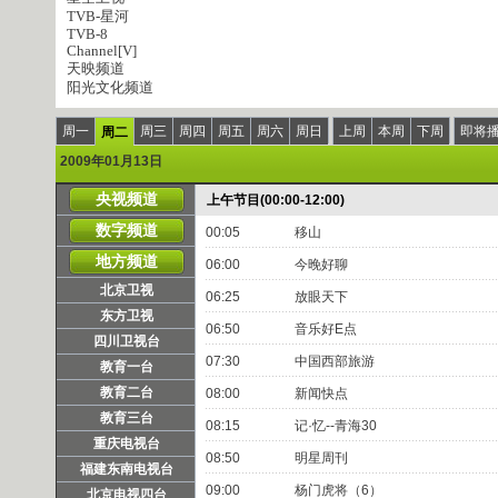
TVB-星河
TVB-8
Channel[V]
天映频道
阳光文化频道
周一
周三
周四
周五
周六
周日
上周
本周
下周
即将
周二
2009年01月13日
央视频道
上午节目(00:00-12:00)
数字频道
00:05
移山
地方频道
06:00
今晚好聊
北京卫视
06:25
放眼天下
东方卫视
06:50
音乐好E点
四川卫视台
07:30
中国西部旅游
教育一台
教育二台
08:00
新闻快点
教育三台
08:15
记·忆--青海30
重庆电视台
08:50
明星周刊
福建东南电视台
09:00
杨门虎将（6）
北京电视四台