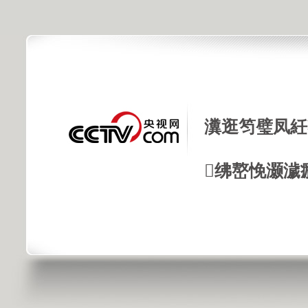
瀵逛笉璧凤紝
绋嶅悗灏濊