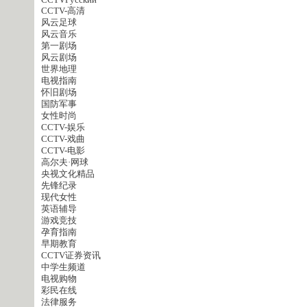
CCTVPусский
CCTV-高清
风云足球
风云音乐
第一剧场
风云剧场
世界地理
电视指南
怀旧剧场
国防军事
女性时尚
CCTV-娱乐
CCTV-戏曲
CCTV-电影
高尔夫·网球
央视文化精品
先锋纪录
现代女性
英语辅导
游戏竞技
孕育指南
早期教育
CCTV证券资讯
中学生频道
电视购物
彩民在线
法律服务