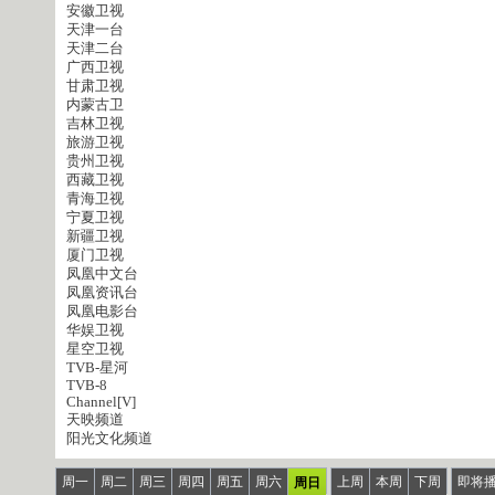
安徽卫视
天津一台
天津二台
广西卫视
甘肃卫视
内蒙古卫
吉林卫视
旅游卫视
贵州卫视
西藏卫视
青海卫视
宁夏卫视
新疆卫视
厦门卫视
凤凰中文台
凤凰资讯台
凤凰电影台
华娱卫视
星空卫视
TVB-星河
TVB-8
Channel[V]
天映频道
阳光文化频道
周一
周二
周三
周四
周五
周六
上周
本周
下周
即将
周日