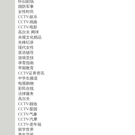
怀旧剧场
国防军事
女性时尚
CCTV-娱乐
CCTV-戏曲
CCTV-电影
高尔夫·网球
央视文化精品
先锋纪录
现代女性
英语辅导
游戏竞技
孕育指南
早期教育
CCTV证券资讯
中学生频道
电视购物
彩民在线
法律服务
高尔夫
CCTV-靓妆
CCTV-梨园
CCTV-气象
CCTV-汽摩
CCTV-老年福
留学世界
青年学苑