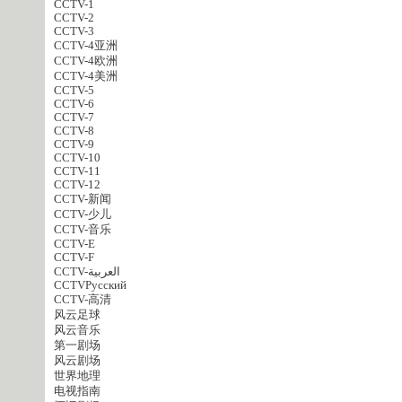
CCTV-1
CCTV-2
CCTV-3
CCTV-4亚洲
CCTV-4欧洲
CCTV-4美洲
CCTV-5
CCTV-6
CCTV-7
CCTV-8
CCTV-9
CCTV-10
CCTV-11
CCTV-12
CCTV-新闻
CCTV-少儿
CCTV-音乐
CCTV-E
CCTV-F
CCTV-العربية
CCTVPусский
CCTV-高清
风云足球
风云音乐
第一剧场
风云剧场
世界地理
电视指南