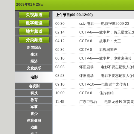
2009年01月25日
央视频道
上午节目(00:00-12:00)
数字频道
00:30
cctv-电影——电影报道2009-23
地方频道
02:14
CCTV-6——故事片：倚天屠龙记
分类频道
04:12
CCTV-6——故事片：犬王
新闻综合
05:36
CCTV-8——影视同期声
生活
06:10
CCTV-6——故事片：少林豪侠传
经济
08:03
怀旧剧场——电影不要忘记敌人(付费
文化娱乐
08:53
怀旧剧场——电影不要忘记敌人(付费
电影
09:10
CCTV-10——电影过年之传奇1
电视剧
科技
10:00
CCTV-6——佳片有约
教育
11:45
广东卫视台——电影龙卷风:富贵
军事
青少
体育健身
戏曲