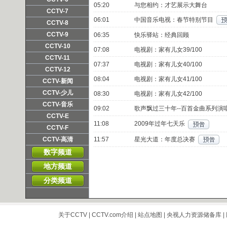
05:20
与您相约：才艺展示大舞台
频道主页
直播
点播
CCTV-7
06:01
中国音乐电视：春节特别节目
频道主页
直播
点播
CCTV-8
频道主页
直播
点播
CCTV-9
06:35
快乐驿站：经典回顾
频道主页
直播
点播
CCTV-10
07:08
电视剧：家有儿女39/100
频道主页
直播
点播
CCTV-11
07:37
电视剧：家有儿女40/100
频道主页
直播
点播
CCTV-12
08:04
电视剧：家有儿女41/100
频道主页
直播
点播
CCTV-新闻
频道主页
直播
点播
CCTV-少儿
08:30
电视剧：家有儿女42/100
频道主页
直播
点播
CCTV-音乐
09:02
歌声飘过三十年--百首金曲系列演
频道主页
直播
点播
CCTV-E
11:08
2009年过年七天乐
频道主页
直播
点播
CCTV-F
频道主页
直播
点播
CCTV-高清
11:57
星光大道：年度总决赛
频道主页
直播
点播
数字频道
地方频道
分类频道
关于CCTV
|
CCTV.com介绍
|
站点地图
|
央视人力资源储备库
|