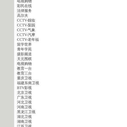
电视购物
彩民在线
法律服务
高尔夫
CCTV-靓妆
CCTV-梨园
CCTV-气象
CCTV-汽摩
CCTV-老年福
留学世界
青年学苑
摄影频道
天元围棋
电视购物
教育一台
教育三台
重庆卫视
福建东南卫视
BTV影视
北京卫视
广东卫视
河北卫视
河南卫视
黑龙江卫视
湖北卫视
湖南卫视
江苏卫视