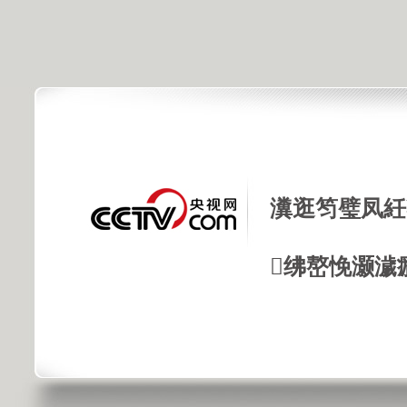
瀵逛笉璧凤紝
绋嶅悗灏濊