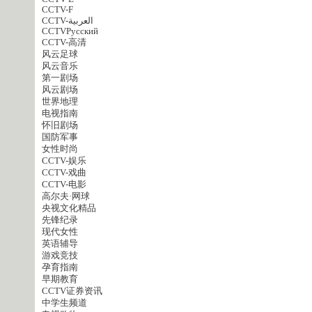
CCTV-F
CCTV-العربية
CCTVPусский
CCTV-高清
风云足球
风云音乐
第一剧场
风云剧场
世界地理
电视指南
怀旧剧场
国防军事
女性时尚
CCTV-娱乐
CCTV-戏曲
CCTV-电影
高尔夫·网球
央视文化精品
先锋纪录
现代女性
英语辅导
游戏竞技
孕育指南
早期教育
CCTV证券资讯
中学生频道