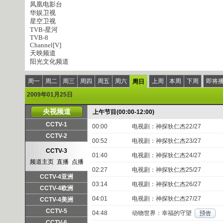
凤凰电影台
华娱卫视
星空卫视
TVB-星河
TVB-8
Channel[V]
天映频道
阳光文化频道
周一
周二
周三
周四
周五
周六
上周
本周
下周
即将
周日
2009年01月25日
央视频道
上午节目(00:00-12:00)
CCTV-1
00:00
电视剧：神探狄仁杰22/27
频道主页
直播
点播
CCTV-2
00:52
电视剧：神探狄仁杰23/27
频道主页
直播
点播
CCTV-3
01:40
电视剧：神探狄仁杰24/27
频道主页
直播
点播
02:27
电视剧：神探狄仁杰25/27
CCTV-4亚洲
03:14
电视剧：神探狄仁杰26/27
频道主页
直播
点播
CCTV-4欧洲
04:01
电视剧：神探狄仁杰27/27
频道主页
直播
点播
CCTV-4美洲
频道主页
直播
点播
CCTV-5
04:48
动物世界：幸福的守望
频道主页
直播
点播
CCTV-6