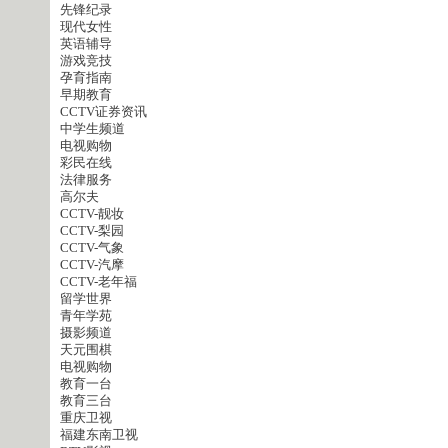
先锋纪录
现代女性
英语辅导
游戏竞技
孕育指南
早期教育
CCTV证券资讯
中学生频道
电视购物
彩民在线
法律服务
高尔夫
CCTV-靓妆
CCTV-梨园
CCTV-气象
CCTV-汽摩
CCTV-老年福
留学世界
青年学苑
摄影频道
天元围棋
电视购物
教育一台
教育三台
重庆卫视
福建东南卫视