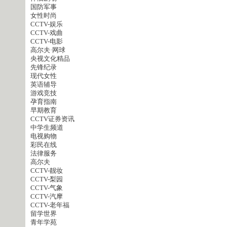
国防军事
女性时尚
CCTV-娱乐
CCTV-戏曲
CCTV-电影
高尔夫·网球
央视文化精品
先锋纪录
现代女性
英语辅导
游戏竞技
孕育指南
早期教育
CCTV证券资讯
中学生频道
电视购物
彩民在线
法律服务
高尔夫
CCTV-靓妆
CCTV-梨园
CCTV-气象
CCTV-汽摩
CCTV-老年福
留学世界
青年学苑