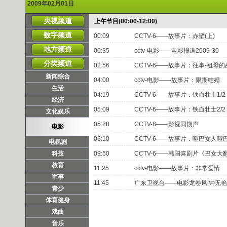
2009年02月01日
央视频道
上午节目(00:00-12:00)
数字频道
00:09
CCTV-6——故事片：赤壁(上)
地方频道
00:35
cctv-电影——电影报道2009-30
分类频道
02:56
CCTV-6——故事片：往事-祖母的
新闻综合
04:00
cctv-电影——故事片：限期结婚
生活
04:19
CCTV-6——故事片：铁血壮士1/2
经济
05:09
CCTV-6——故事片：铁血壮士2/2
文化娱乐
05:28
CCTV-8——影视同期声
电影
06:10
CCTV-6——故事片：哑巴女人哑
电视剧
科技
09:50
CCTV-6——韩国喜剧片《丑女大
教育
11:25
cctv-电影——故事片：非常爱情
军事
11:45
广东卫视台——电影龙卷风:钟无艳
青少
体育健身
戏曲
音乐