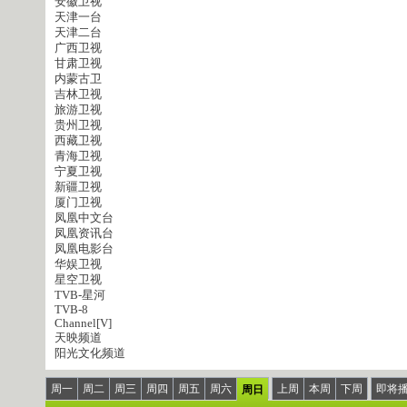
安徽卫视
天津一台
天津二台
广西卫视
甘肃卫视
内蒙古卫
吉林卫视
旅游卫视
贵州卫视
西藏卫视
青海卫视
宁夏卫视
新疆卫视
厦门卫视
凤凰中文台
凤凰资讯台
凤凰电影台
华娱卫视
星空卫视
TVB-星河
TVB-8
Channel[V]
天映频道
阳光文化频道
周一
周二
周三
周四
周五
周六
上周
本周
下周
即将
周日