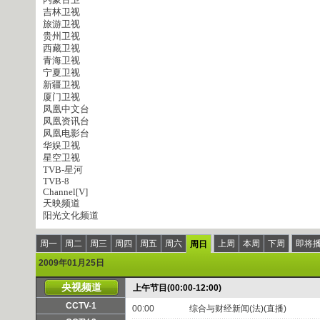
吉林卫视
旅游卫视
贵州卫视
西藏卫视
青海卫视
宁夏卫视
新疆卫视
厦门卫视
凤凰中文台
凤凰资讯台
凤凰电影台
华娱卫视
星空卫视
TVB-星河
TVB-8
Channel[V]
天映频道
阳光文化频道
周一
周二
周三
周四
周五
周六
上周
本周
下周
即将
周日
2009年01月25日
央视频道
上午节目(00:00-12:00)
CCTV-1
00:00
综合与财经新闻(法)(直播)