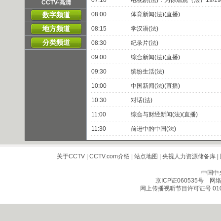
CCTV-高清
频道主页
直播
点播
数字频道
08:00
体育新闻(法)(直播)
地方频道
08:15
学汉语(法)
分类频道
08:30
纪录片(法)
09:00
综合新闻(法)(直播)
09:30
缤纷生活(法)
10:00
中国新闻(法)(直播)
10:30
对话(法)
11:00
综合与财经新闻(法)(直播)
11:30
前进中的中国(法)
关于CCTV
|
CCTV.com介绍
|
站点地图
|
央视人力资源储备库
|
中国中
京ICP证060535号
网络文
网上传播视听节目许可证号 010