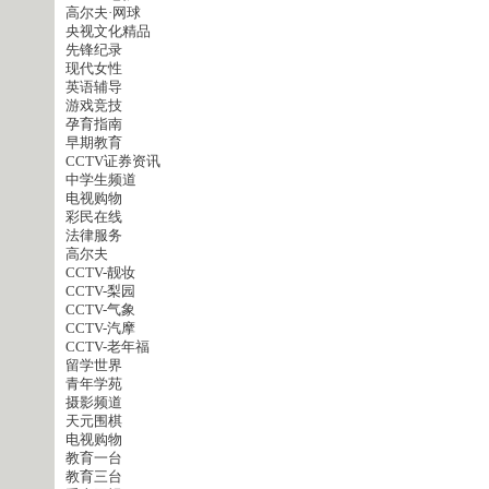
高尔夫·网球
央视文化精品
先锋纪录
现代女性
英语辅导
游戏竞技
孕育指南
早期教育
CCTV证券资讯
中学生频道
电视购物
彩民在线
法律服务
高尔夫
CCTV-靓妆
CCTV-梨园
CCTV-气象
CCTV-汽摩
CCTV-老年福
留学世界
青年学苑
摄影频道
天元围棋
电视购物
教育一台
教育三台