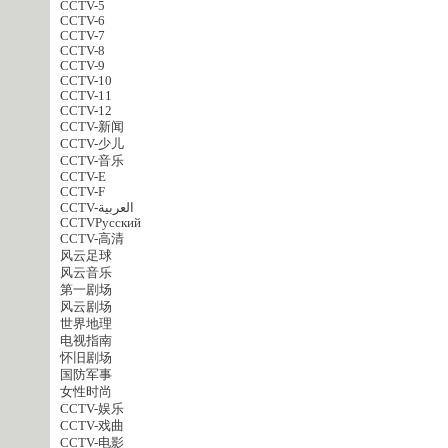
CCTV-5
CCTV-6
CCTV-7
CCTV-8
CCTV-9
CCTV-10
CCTV-11
CCTV-12
CCTV-新闻
CCTV-少儿
CCTV-音乐
CCTV-E
CCTV-F
CCTV-العربية
CCTVPусский
CCTV-高清
风云足球
风云音乐
第一剧场
风云剧场
世界地理
电视指南
怀旧剧场
国防军事
女性时尚
CCTV-娱乐
CCTV-戏曲
CCTV-电影