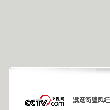
瀵逛笉璧凤紝