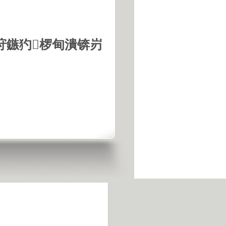
垨鏃犳椤甸潰锛岃