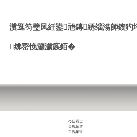
瀵逛笉璧凤紝鍙兘鏄綉缁滃師鍥犳
绋嶅悗灏濊瘯銆�
今日看点
央视频道
卫视频道