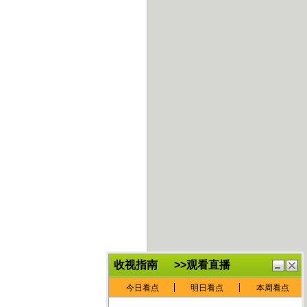
鏈
鍏
€灏
抽
忓
棴
寲