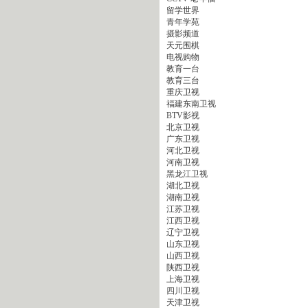
留学世界
青年学苑
摄影频道
天元围棋
电视购物
教育一台
教育三台
重庆卫视
福建东南卫视
BTV影视
北京卫视
广东卫视
河北卫视
河南卫视
黑龙江卫视
湖北卫视
湖南卫视
江苏卫视
江西卫视
辽宁卫视
山东卫视
山西卫视
陕西卫视
上海卫视
四川卫视
天津卫视