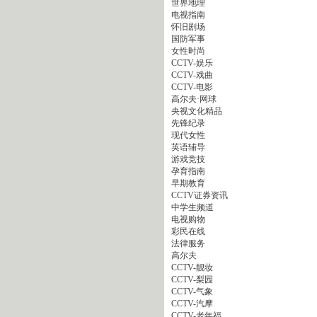
世界地理
电视指南
怀旧剧场
国防军事
女性时尚
CCTV-娱乐
CCTV-戏曲
CCTV-电影
高尔夫·网球
央视文化精品
先锋纪录
现代女性
英语辅导
游戏竞技
孕育指南
早期教育
CCTV证券资讯
中学生频道
电视购物
彩民在线
法律服务
高尔夫
CCTV-靓妆
CCTV-梨园
CCTV-气象
CCTV-汽摩
CCTV-老年福