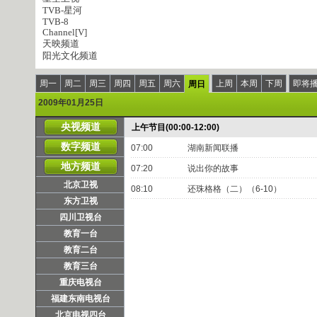
TVB-星河
TVB-8
Channel[V]
天映频道
阳光文化频道
周一
周二
周三
周四
周五
周六
上周
本周
下周
即将
周日
2009年01月25日
央视频道
上午节目(00:00-12:00)
数字频道
07:00
湖南新闻联播
地方频道
07:20
说出你的故事
北京卫视
08:10
还珠格格（二）（6-10）
东方卫视
四川卫视台
教育一台
教育二台
教育三台
重庆电视台
福建东南电视台
北京电视四台