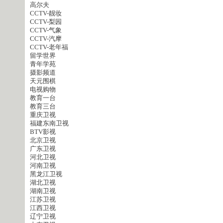
高尔夫
CCTV-靓妆
CCTV-梨园
CCTV-气象
CCTV-汽摩
CCTV-老年福
留学世界
青年学苑
摄影频道
天元围棋
电视购物
教育一台
教育三台
重庆卫视
福建东南卫视
BTV影视
北京卫视
广东卫视
河北卫视
河南卫视
黑龙江卫视
湖北卫视
湖南卫视
江苏卫视
江西卫视
辽宁卫视