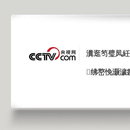
瀵逛笉璧凤紝
绋嶅悗灏濊