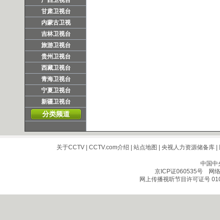
广西卫视台
甘肃卫视台
内蒙古卫视
吉林卫视台
旅游卫视台
贵州卫视台
西藏卫视台
青海卫视台
宁夏卫视台
新疆卫视台
分类频道
关于CCTV
|
CCTV.com介绍
|
站点地图
|
央视人力资源储备库
|
中国中
京ICP证060535号
网络文
网上传播视听节目许可证号 010