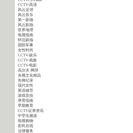
CCTVPусский
CCTV-高清
风云足球
风云音乐
第一剧场
风云剧场
世界地理
电视指南
怀旧剧场
国防军事
女性时尚
CCTV-娱乐
CCTV-戏曲
CCTV-电影
高尔夫·网球
央视文化精品
先锋纪录
现代女性
英语辅导
游戏竞技
孕育指南
早期教育
CCTV证券资讯
中学生频道
电视购物
彩民在线
法律服务