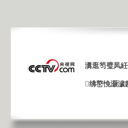
瀵逛笉璧凤紝
绋嶅悗灏濊