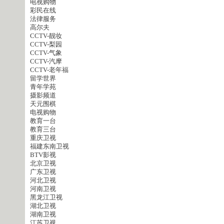
电视购物
彩民在线
法律服务
高尔夫
CCTV-靓妆
CCTV-梨园
CCTV-气象
CCTV-汽摩
CCTV-老年福
留学世界
青年学苑
摄影频道
天元围棋
电视购物
教育一台
教育三台
重庆卫视
福建东南卫视
BTV影视
北京卫视
广东卫视
河北卫视
河南卫视
黑龙江卫视
湖北卫视
湖南卫视
江苏卫视