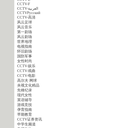
CCTV-F
CCTV-العربية
CCTVPусский
CCTV-高清
风云足球
风云音乐
第一剧场
风云剧场
世界地理
电视指南
怀旧剧场
国防军事
女性时尚
CCTV-娱乐
CCTV-戏曲
CCTV-电影
高尔夫·网球
央视文化精品
先锋纪录
现代女性
英语辅导
游戏竞技
孕育指南
早期教育
CCTV证券资讯
中学生频道