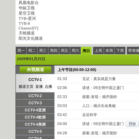
凤凰电影台
华娱卫视
星空卫视
TVB-星河
TVB-8
Channel[V]
天映频道
阳光文化频道
周一
周二
周三
周四
周五
周六
上周
本周
下周
即将
周日
2009年01月25日
央视频道
上午节目(00:00-12:00)
01:33
见证：真实就是力量
CCTV-1
频道主页
直播
点播
02:06
讲述：09文明中国之厦门
CCTV-2
02:33
探索·发现：揭开面纱
频道主页
直播
点播
CCTV-3
03:03
人口：揭示生命奥秘
频道主页
直播
点播
CCTV-4亚洲
03:42
走近科学
频道主页
直播
点播
CCTV-4欧洲
04:00
讲述：09文明中国之厦门
频道主页
直播
点播
CCTV-4美洲
频道主页
直播
点播
CCTV-5
04:28
探索·发现：揭开面纱
频道主页
直播
点播
CCTV-6