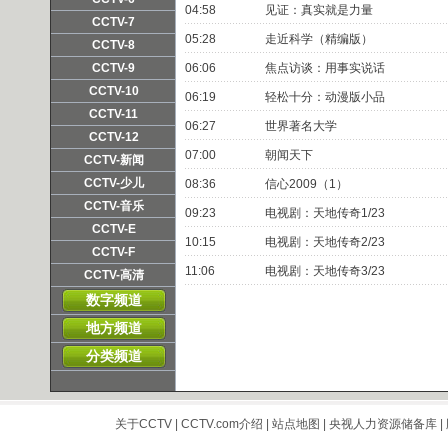
04:58
见证：真实就是力量
频道主页
直播
点播
CCTV-7
05:28
走近科学（精编版）
频道主页
直播
点播
CCTV-8
频道主页
直播
点播
CCTV-9
06:06
焦点访谈：用事实说话
频道主页
直播
点播
CCTV-10
06:19
轻松十分：动漫版小品
频道主页
直播
点播
CCTV-11
06:27
世界著名大学
频道主页
直播
点播
CCTV-12
07:00
朝闻天下
频道主页
直播
点播
CCTV-新闻
频道主页
直播
点播
CCTV-少儿
08:36
信心2009（1）
频道主页
直播
点播
CCTV-音乐
09:23
电视剧：天地传奇1/23
频道主页
直播
点播
CCTV-E
10:15
电视剧：天地传奇2/23
频道主页
直播
点播
CCTV-F
11:06
电视剧：天地传奇3/23
频道主页
直播
点播
CCTV-高清
频道主页
直播
点播
数字频道
地方频道
分类频道
关于CCTV
|
CCTV.com介绍
|
站点地图
|
央视人力资源储备库
|