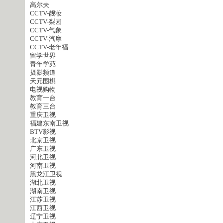
高尔夫
CCTV-靓妆
CCTV-梨园
CCTV-气象
CCTV-汽摩
CCTV-老年福
留学世界
青年学苑
摄影频道
天元围棋
电视购物
教育一台
教育三台
重庆卫视
福建东南卫视
BTV影视
北京卫视
广东卫视
河北卫视
河南卫视
黑龙江卫视
湖北卫视
湖南卫视
江苏卫视
江西卫视
辽宁卫视