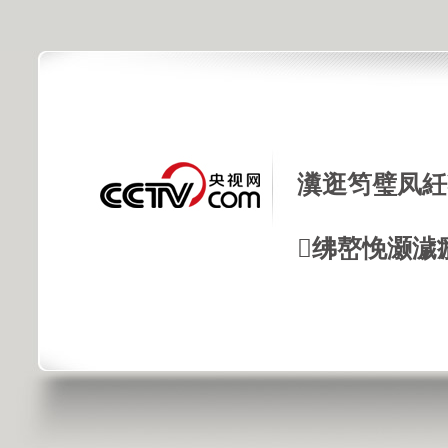
瀵逛笉璧凤紝
绋嶅悗灏濊