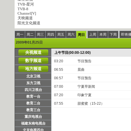
TVB-星河
TVB-8
Channel[V]
天映频道
阳光文化频道
周一
周二
周三
周四
周五
周六
上周
本周
下周
即将
周日
2009年01月25日
央视频道
上午节目(00:00-12:00)
数字频道
03:20
节目预告
地方频道
06:55
晨曲
北京卫视
06:57
节目预告
东方卫视
07:00
宁夏早新闻
四川卫视台
07:20
印象宁夏
教育一台
教育二台
07:55
甜蜜蜜（15-22）
教育三台
重庆电视台
福建东南电视台
北京电视四台