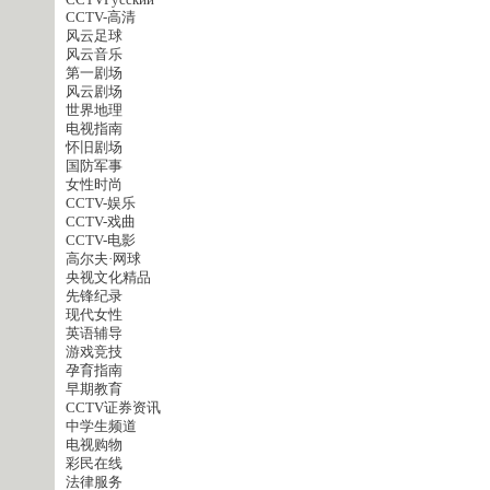
CCTVPусский
CCTV-高清
风云足球
风云音乐
第一剧场
风云剧场
世界地理
电视指南
怀旧剧场
国防军事
女性时尚
CCTV-娱乐
CCTV-戏曲
CCTV-电影
高尔夫·网球
央视文化精品
先锋纪录
现代女性
英语辅导
游戏竞技
孕育指南
早期教育
CCTV证券资讯
中学生频道
电视购物
彩民在线
法律服务