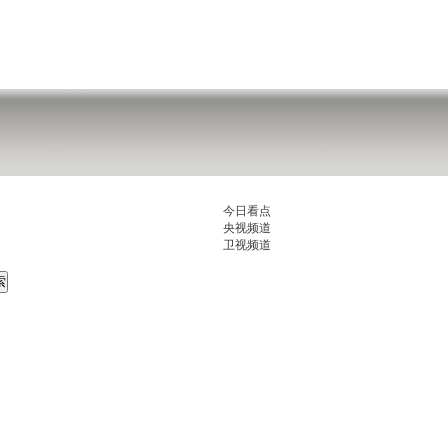
今日看点
央视频道
卫视频道