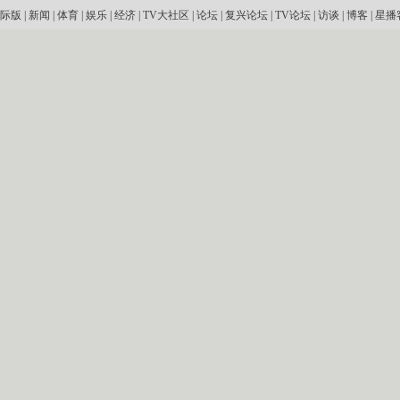
际版
|
新闻
|
体育
|
娱乐
|
经济
|
TV大社区
|
论坛
|
复兴论坛
|
TV论坛
|
访谈
|
博客
|
星播