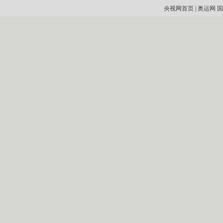
央视网首页
|
奥运网
国