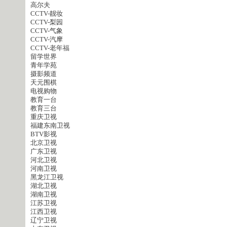
高尔夫
CCTV-靓妆
CCTV-梨园
CCTV-气象
CCTV-汽摩
CCTV-老年福
留学世界
青年学苑
摄影频道
天元围棋
电视购物
教育一台
教育三台
重庆卫视
福建东南卫视
BTV影视
北京卫视
广东卫视
河北卫视
河南卫视
黑龙江卫视
湖北卫视
湖南卫视
江苏卫视
江西卫视
辽宁卫视