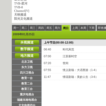
TVB-星河
TVB-8
Channel[V]
天映频道
阳光文化频道
周一
周二
周三
周四
周五
周六
上周
本周
下周
即将
周日
2009年01月25日
央视频道
上午节目(00:00-12:00)
数字频道
06:40
时代风范
地方频道
07:00
江苏新时空
北京卫视
07:20
世间
东方卫视
07:55
情义剧场：大话西游（1-4）
四川卫视台
11:47
情谊剧场：美妙人生（3-6）
教育一台
教育二台
教育三台
重庆电视台
福建东南电视台
北京电视四台