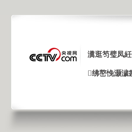
瀵逛笉璧凤紝
绋嶅悗灏濊