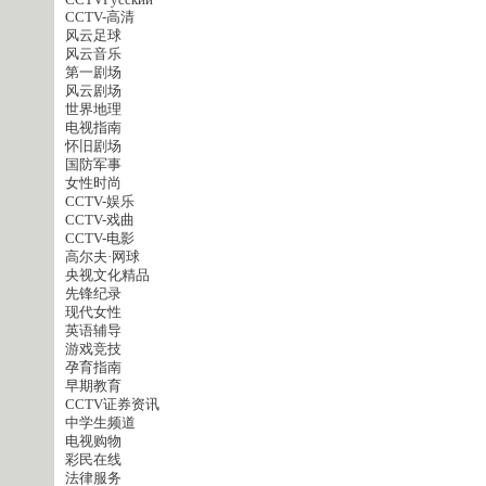
CCTVPусский
CCTV-高清
风云足球
风云音乐
第一剧场
风云剧场
世界地理
电视指南
怀旧剧场
国防军事
女性时尚
CCTV-娱乐
CCTV-戏曲
CCTV-电影
高尔夫·网球
央视文化精品
先锋纪录
现代女性
英语辅导
游戏竞技
孕育指南
早期教育
CCTV证券资讯
中学生频道
电视购物
彩民在线
法律服务