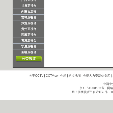
广西卫视台
甘肃卫视台
内蒙古卫视
吉林卫视台
旅游卫视台
贵州卫视台
西藏卫视台
青海卫视台
宁夏卫视台
新疆卫视台
分类频道
关于CCTV
|
CCTV.com介绍
|
站点地图
|
央视人力资源储备库
|
中国中
京ICP证060535号
网络文
网上传播视听节目许可证号 010