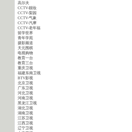
高尔夫
CCTV-靓妆
CCTV-梨园
CCTV-气象
CCTV-汽摩
CCTV-老年福
留学世界
青年学苑
摄影频道
天元围棋
电视购物
教育一台
教育三台
重庆卫视
福建东南卫视
BTV影视
北京卫视
广东卫视
河北卫视
河南卫视
黑龙江卫视
湖北卫视
湖南卫视
江苏卫视
江西卫视
辽宁卫视