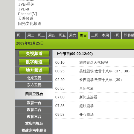
TVB-星河
TVB-8
Channel[V]
天映频道
阳光文化频道
周一
周二
周三
周四
周五
周六
上周
本周
下周
即将
周日
2009年01月25日
央视频道
上午节目(00:00-12:00)
数字频道
00:10
旅游景点天气预报
地方频道
00:25
英雄剧场:敌营十八年（37、38）
北京卫视
02:20
长夜剧场:敌营十八年（39）
东方卫视
06:55
早间气象
四川卫视台
07:00
新闻连连看
教育一台
07:35
超炫剧场
教育二台
09:58
开心剧场
教育三台
重庆电视台
福建东南电视台