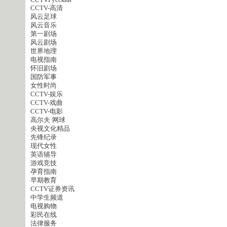
CCTVPусский
CCTV-高清
风云足球
风云音乐
第一剧场
风云剧场
世界地理
电视指南
怀旧剧场
国防军事
女性时尚
CCTV-娱乐
CCTV-戏曲
CCTV-电影
高尔夫·网球
央视文化精品
先锋纪录
现代女性
英语辅导
游戏竞技
孕育指南
早期教育
CCTV证券资讯
中学生频道
电视购物
彩民在线
法律服务