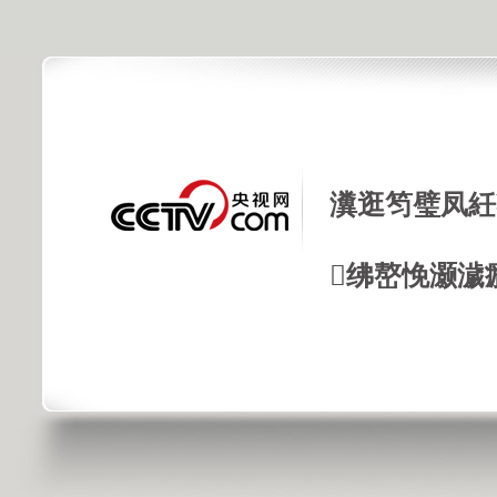
瀵逛笉璧凤紝
绋嶅悗灏濊