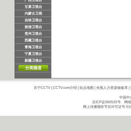
广西卫视台
甘肃卫视台
内蒙古卫视
吉林卫视台
旅游卫视台
贵州卫视台
西藏卫视台
青海卫视台
宁夏卫视台
新疆卫视台
分类频道
关于CCTV
|
CCTV.com介绍
|
站点地图
|
央视人力资源储备库
|
中国中
京ICP证060535号
网络文
网上传播视听节目许可证号 010