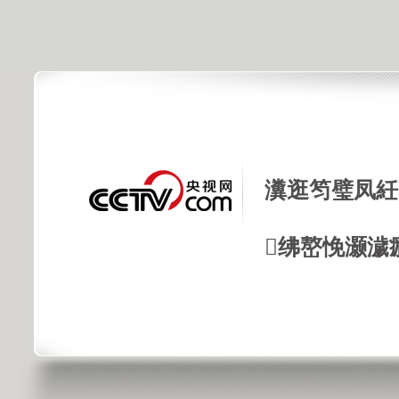
瀵逛笉璧凤紝
绋嶅悗灏濊