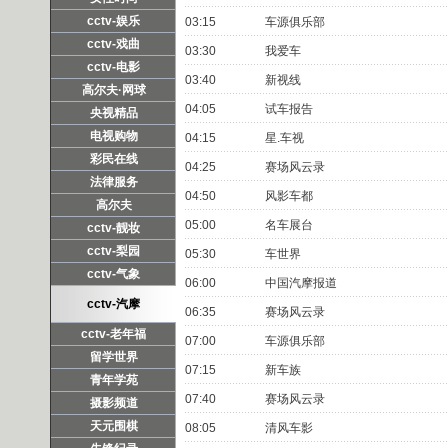
cctv-娱乐
03:15
车源俱乐部
cctv-戏曲
03:30
我爱车
cctv-电影
03:40
新视线
高尔夫·网球
04:05
试车报告
央视精品
电视购物
04:15
星.车视
彩民在线
04:25
赛场风云录
法律服务
04:50
风影车都
高尔夫
05:00
名车展台
cctv-靓妆
cctv-梨园
05:30
车世界
cctv-气象
06:00
中国汽摩报道
cctv-汽摩
06:35
赛场风云录
cctv-老年福
07:00
车源俱乐部
留学世界
07:15
新车族
青年学苑
07:40
赛场风云录
摄影频道
天元围棋
08:05
清风车影