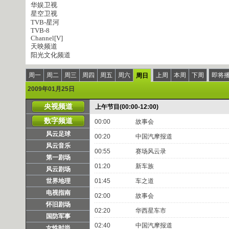
华娱卫视
星空卫视
TVB-星河
TVB-8
Channel[V]
天映频道
阳光文化频道
周一
周二
周三
周四
周五
周六
上周
本周
下周
即将
周日
2009年01月25日
央视频道
上午节目(00:00-12:00)
数字频道
00:00
故事会
风云足球
00:20
中国汽摩报道
风云音乐
00:55
赛场风云录
第一剧场
01:20
新车族
风云剧场
世界地理
01:45
车之道
电视指南
02:00
故事会
怀旧剧场
02:20
华西星车市
国防军事
02:40
中国汽摩报道
女性时尚