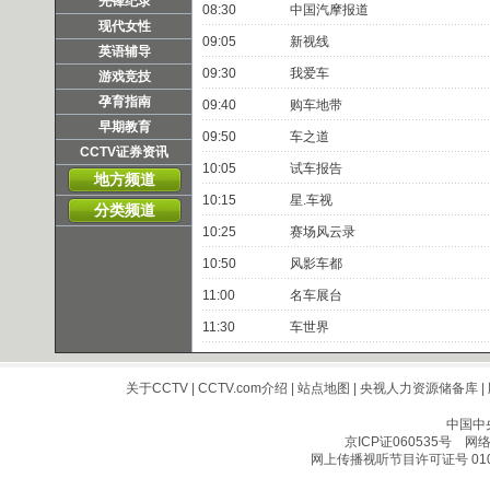
先锋纪录
08:30
中国汽摩报道
现代女性
09:05
新视线
英语辅导
09:30
我爱车
游戏竞技
孕育指南
09:40
购车地带
早期教育
09:50
车之道
CCTV证券资讯
10:05
试车报告
地方频道
10:15
星.车视
分类频道
10:25
赛场风云录
10:50
风影车都
11:00
名车展台
11:30
车世界
关于CCTV
|
CCTV.com介绍
|
站点地图
|
央视人力资源储备库
|
中国中
京ICP证060535号
网络文
网上传播视听节目许可证号 010