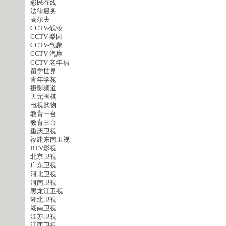
彩民在线
法律服务
高尔夫
CCTV-靓妆
CCTV-梨园
CCTV-气象
CCTV-汽摩
CCTV-老年福
留学世界
青年学苑
摄影频道
天元围棋
电视购物
教育一台
教育三台
重庆卫视
福建东南卫视
BTV影视
北京卫视
广东卫视
河北卫视
河南卫视
黑龙江卫视
湖北卫视
湖南卫视
江苏卫视
江西卫视