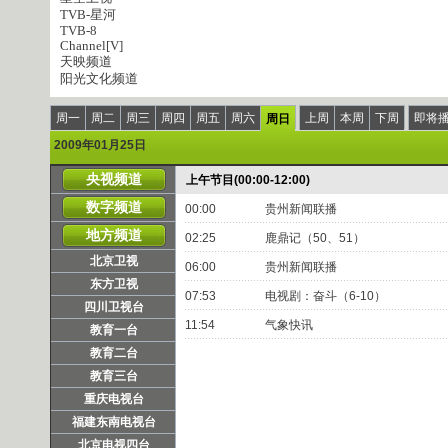
TVB-星河
TVB-8
Channel[V]
天映频道
阳光文化频道
周一
周二
周三
周四
周五
周六
上周
本周
下周
即将
周日
2009年01月25日
央视频道
上午节目(00:00-12:00)
数字频道
00:00
贵州新闻联播
地方频道
02:25
鹿鼎记（50、51）
北京卫视
06:00
贵州新闻联播
东方卫视
07:53
电视剧：奋斗（6-10）
四川卫视台
11:54
气象快讯
教育一台
教育二台
教育三台
重庆电视台
福建东南电视台
北京电视四台