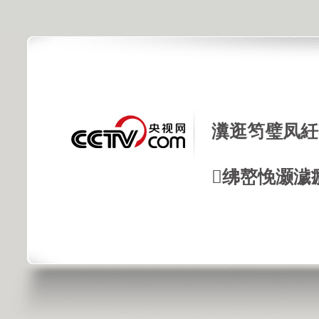
瀵逛笉璧凤紝
绋嶅悗灏濊