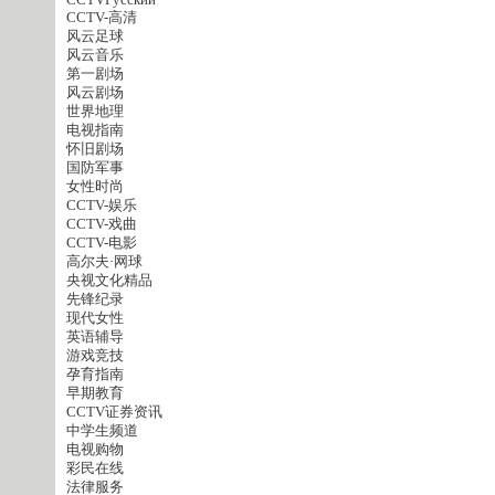
CCTVPусский
CCTV-高清
风云足球
风云音乐
第一剧场
风云剧场
世界地理
电视指南
怀旧剧场
国防军事
女性时尚
CCTV-娱乐
CCTV-戏曲
CCTV-电影
高尔夫·网球
央视文化精品
先锋纪录
现代女性
英语辅导
游戏竞技
孕育指南
早期教育
CCTV证券资讯
中学生频道
电视购物
彩民在线
法律服务