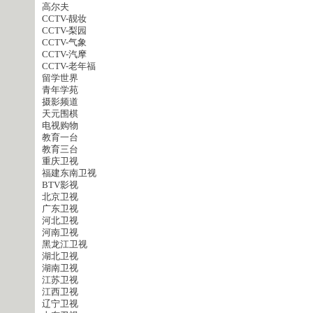
高尔夫
CCTV-靓妆
CCTV-梨园
CCTV-气象
CCTV-汽摩
CCTV-老年福
留学世界
青年学苑
摄影频道
天元围棋
电视购物
教育一台
教育三台
重庆卫视
福建东南卫视
BTV影视
北京卫视
广东卫视
河北卫视
河南卫视
黑龙江卫视
湖北卫视
湖南卫视
江苏卫视
江西卫视
辽宁卫视