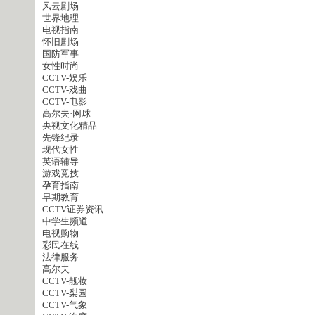
风云剧场
世界地理
电视指南
怀旧剧场
国防军事
女性时尚
CCTV-娱乐
CCTV-戏曲
CCTV-电影
高尔夫·网球
央视文化精品
先锋纪录
现代女性
英语辅导
游戏竞技
孕育指南
早期教育
CCTV证券资讯
中学生频道
电视购物
彩民在线
法律服务
高尔夫
CCTV-靓妆
CCTV-梨园
CCTV-气象