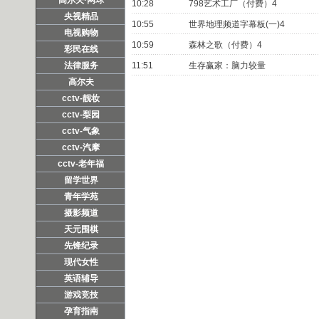
10:28
798艺术工厂（付费）4
央视精品
10:55
世界地理频道字幕板(一)4
电视购物
10:59
森林之歌（付费）4
彩民在线
法律服务
11:51
生存赢家：脑力较量
高尔夫
cctv-靓妆
cctv-梨园
cctv-气象
cctv-汽摩
cctv-老年福
留学世界
青年学苑
摄影频道
天元围棋
先锋纪录
现代女性
英语辅导
游戏竞技
孕育指南