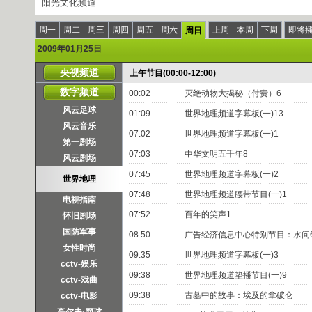
阳光文化频道
周一
周二
周三
周四
周五
周六
上周
本周
下周
即将
周日
2009年01月25日
央视频道
上午节目(00:00-12:00)
数字频道
00:02
灭绝动物大揭秘（付费）6
风云足球
01:09
世界地理频道字幕板(一)13
风云音乐
07:02
世界地理频道字幕板(一)1
第一剧场
07:03
中华文明五千年8
风云剧场
07:45
世界地理频道字幕板(一)2
世界地理
07:48
世界地理频道腰带节目(一)1
电视指南
07:52
百年的笑声1
怀旧剧场
国防军事
08:50
广告经济信息中心特别节目：水问
女性时尚
09:35
世界地理频道字幕板(一)3
cctv-娱乐
09:38
世界地理频道垫播节目(一)9
cctv-戏曲
09:38
古墓中的故事：埃及的拿破仑
cctv-电影
高尔夫·网球