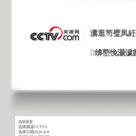
瀵逛笉璧凤紝
绋嶅悗灏濊
高级搜索
选择频道
CCTV-1
选择日期
2026-8-9