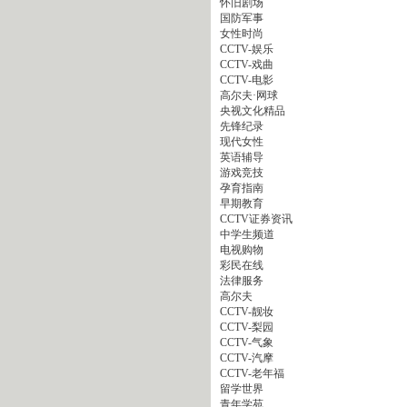
怀旧剧场
国防军事
女性时尚
CCTV-娱乐
CCTV-戏曲
CCTV-电影
高尔夫·网球
央视文化精品
先锋纪录
现代女性
英语辅导
游戏竞技
孕育指南
早期教育
CCTV证券资讯
中学生频道
电视购物
彩民在线
法律服务
高尔夫
CCTV-靓妆
CCTV-梨园
CCTV-气象
CCTV-汽摩
CCTV-老年福
留学世界
青年学苑