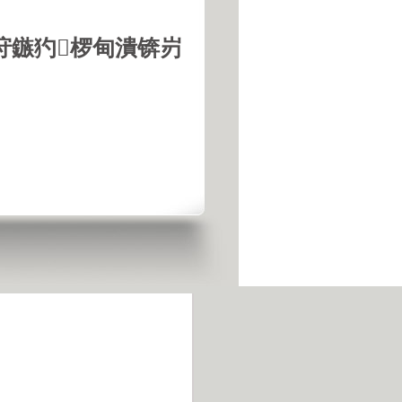
垨鏃犳椤甸潰锛岃