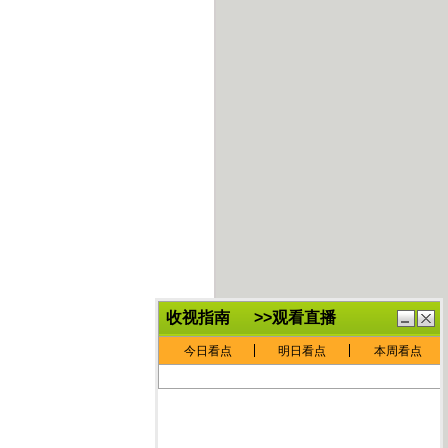
鏈
鍏
€灏
抽
忓
棴
寲