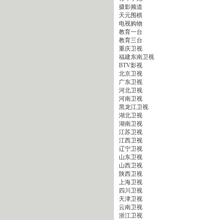
摄影频道
天元围棋
电视购物
教育一台
教育三台
重庆卫视
福建东南卫视
BTV影视
北京卫视
广东卫视
河北卫视
河南卫视
黑龙江卫视
湖北卫视
湖南卫视
江苏卫视
江西卫视
辽宁卫视
山东卫视
山西卫视
陕西卫视
上海卫视
四川卫视
天津卫视
云南卫视
浙江卫视