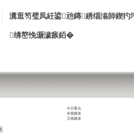
瀵逛笉璧凤紝鍙兘鏄綉缁滃師鍥犳
绋嶅悗灏濊瘯銆�
今日看点
央视频道
卫视频道