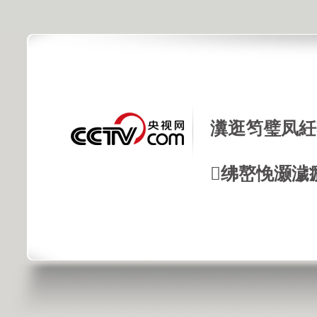
瀵逛笉璧凤紝
绋嶅悗灏濊