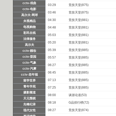
cctv-戏曲
03:29
竞技天堂(875)
cctv-电影
03:46
竞技天堂(875)
高尔夫·网球
04:30
竞技天堂(881)
央视精品
电视购物
04:48
竞技天堂(881)
彩民在线
05:03
竞技天堂(881)
法律服务
05:20
竞技天堂(881)
高尔夫
05:39
竞技天堂(885)
cctv-靓妆
cctv-梨园
05:57
竞技天堂(885)
cctv-气象
06:27
竞技天堂(885)
cctv-汽摩
06:45
竞技天堂(885)
cctv-老年福
07:13
竞技天堂(885)
留学世界
青年学苑
07:25
竞技天堂(885)
摄影频道
08:00
谈游论道(53)
天元围棋
08:18
G品排行榜(72)
先锋纪录
08:27
竞技天堂(874)
现代女性