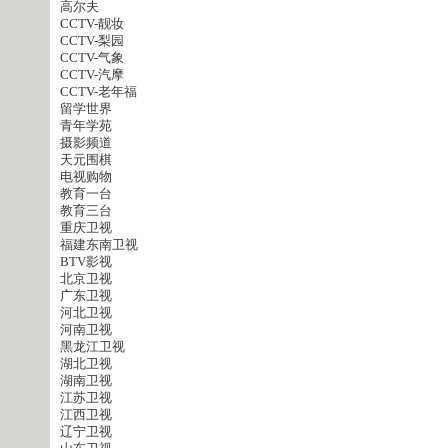
高尔夫
CCTV-靓妆
CCTV-梨园
CCTV-气象
CCTV-汽摩
CCTV-老年福
留学世界
青年学苑
摄影频道
天元围棋
电视购物
教育一台
教育三台
重庆卫视
福建东南卫视
BTV影视
北京卫视
广东卫视
河北卫视
河南卫视
黑龙江卫视
湖北卫视
湖南卫视
江苏卫视
江西卫视
辽宁卫视