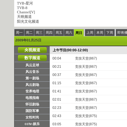
TVB-星河
TVB-8
Channel[V]
天映频道
阳光文化频道
周一
周二
周三
周四
周五
周六
上周
本周
下周
即将
周日
2009年01月25日
央视频道
上午节目(00:00-12:00)
数字频道
00:04
竞技天堂(867)
风云足球
00:21
竞技天堂(867)
风云音乐
00:37
竞技天堂(867)
第一剧场
01:15
竞技天堂(867)
风云剧场
世界地理
01:41
竞技天堂(867)
电视指南
02:01
竞技天堂(867)
怀旧剧场
02:23
竞技天堂(867)
国防军事
02:43
竞技天堂(875)
女性时尚
cctv-娱乐
03:05
竞技天堂(875)