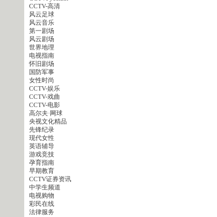
CCTV-高清
风云足球
风云音乐
第一剧场
风云剧场
世界地理
电视指南
怀旧剧场
国防军事
女性时尚
CCTV-娱乐
CCTV-戏曲
CCTV-电影
高尔夫·网球
央视文化精品
先锋纪录
现代女性
英语辅导
游戏竞技
孕育指南
早期教育
CCTV证券资讯
中学生频道
电视购物
彩民在线
法律服务