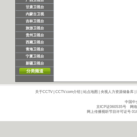
广西卫视台
甘肃卫视台
内蒙古卫视
吉林卫视台
旅游卫视台
贵州卫视台
西藏卫视台
青海卫视台
宁夏卫视台
新疆卫视台
分类频道
关于CCTV
|
CCTV.com介绍
|
站点地图
|
央视人力资源储备库
|
中国中
京ICP证060535号
网络文
网上传播视听节目许可证号 010