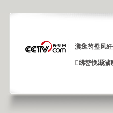
瀵逛笉璧凤紝
绋嶅悗灏濊