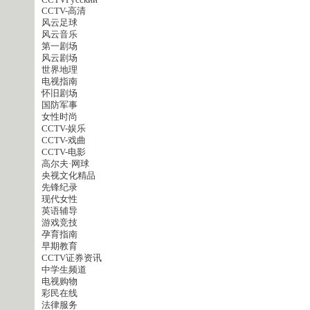
CCTVPусский
CCTV-高清
风云足球
风云音乐
第一剧场
风云剧场
世界地理
电视指南
怀旧剧场
国防军事
女性时尚
CCTV-娱乐
CCTV-戏曲
CCTV-电影
高尔夫·网球
央视文化精品
先锋纪录
现代女性
英语辅导
游戏竞技
孕育指南
早期教育
CCTV证券资讯
中学生频道
电视购物
彩民在线
法律服务