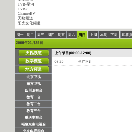
TVB-星河
TVB-8
Channel[V]
天映频道
阳光文化频道
周一
周二
周三
周四
周五
周六
上周
本周
下周
即将
周日
2009年01月25日
央视频道
上午节目(00:00-12:00)
数字频道
07:25
当红不让
地方频道
北京卫视
东方卫视
四川卫视台
教育一台
教育二台
教育三台
重庆电视台
福建东南电视台
北京电视四台