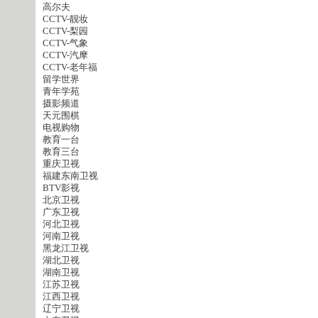
高尔夫
CCTV-靓妆
CCTV-梨园
CCTV-气象
CCTV-汽摩
CCTV-老年福
留学世界
青年学苑
摄影频道
天元围棋
电视购物
教育一台
教育三台
重庆卫视
福建东南卫视
BTV影视
北京卫视
广东卫视
河北卫视
河南卫视
黑龙江卫视
湖北卫视
湖南卫视
江苏卫视
江西卫视
辽宁卫视