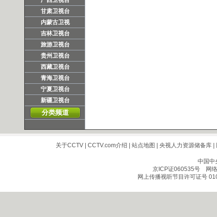
广西卫视台
甘肃卫视台
内蒙古卫视
吉林卫视台
旅游卫视台
贵州卫视台
西藏卫视台
青海卫视台
宁夏卫视台
新疆卫视台
分类频道
关于CCTV
|
CCTV.com介绍
|
站点地图
|
央视人力资源储备库
|
中国中
京ICP证060535号
网络文
网上传播视听节目许可证号 010