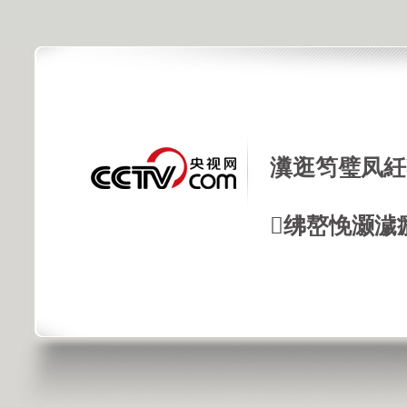
瀵逛笉璧凤紝
绋嶅悗灏濊