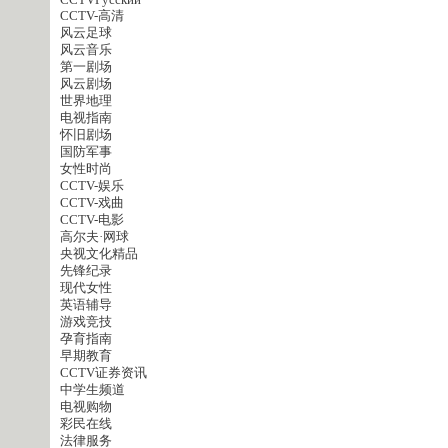
CCTVPусский
CCTV-高清
风云足球
风云音乐
第一剧场
风云剧场
世界地理
电视指南
怀旧剧场
国防军事
女性时尚
CCTV-娱乐
CCTV-戏曲
CCTV-电影
高尔夫·网球
央视文化精品
先锋纪录
现代女性
英语辅导
游戏竞技
孕育指南
早期教育
CCTV证券资讯
中学生频道
电视购物
彩民在线
法律服务