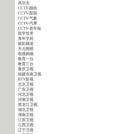
高尔夫
CCTV-靓妆
CCTV-梨园
CCTV-气象
CCTV-汽摩
CCTV-老年福
留学世界
青年学苑
摄影频道
天元围棋
电视购物
教育一台
教育三台
重庆卫视
福建东南卫视
BTV影视
北京卫视
广东卫视
河北卫视
河南卫视
黑龙江卫视
湖北卫视
湖南卫视
江苏卫视
江西卫视
辽宁卫视