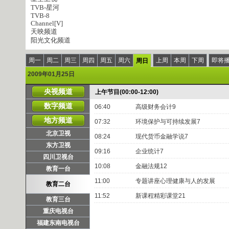
TVB-星河
TVB-8
Channel[V]
天映频道
阳光文化频道
周一
周二
周三
周四
周五
周六
上周
本周
下周
即将
周日
2009年01月25日
央视频道
上午节目(00:00-12:00)
数字频道
06:40
高级财务会计9
地方频道
07:32
环境保护与可持续发展7
北京卫视
08:24
现代货币金融学说7
东方卫视
09:16
企业统计7
四川卫视台
10:08
金融法规12
教育一台
11:00
专题讲座心理健康与人的发展
教育二台
11:52
新课程精彩课堂21
教育三台
重庆电视台
福建东南电视台